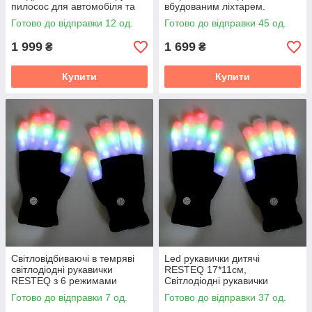
пилосос для автомобіля та
вбудованим ліхтарем.
будинку 2200 мАг 3200кПа
Парасолька Xiaomi RunMi
Готово до відправки 12 од.
Готово до відправки 45 од.
Black 90COTNT1807U-BK00-
OS
1 999
1 699
₴
₴
Купити
Купити
Світловідбиваючі в темряві
Led рукавички дитячі
світлодіодні рукавички
RESTEQ 17*11см,
RESTEQ з 6 режимами
Світлодіодні рукавички
миготіння — яскраві LED
різнокольорові, що світяться
Готово до відправки 7 од.
Готово до відправки 37 од.
рукавички для вечірок,
у темряві, блимають 6