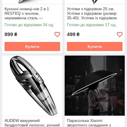
Кухонні ножиці-ніж 2 в 1
Устілки з підігрівом 25 см.
RESTEQ з чохлом,
Устілки з підігрівом (розмір
нержавіюча сталь —
35-40). Устілки із підігрівом
універсальний інструмент
від зовнішнього акумулятора
Готово до відправки 34 од.
Готово до відправки 17 од.
для оброблення та різання
899
499
₴
₴
Купити
Купити
AUDEW вакуумний
Парасолька Xiaomi
бездротовий пилосос, ручний
зворотного складання з