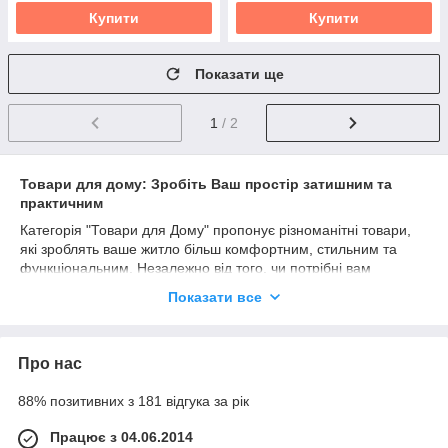
Купити
Купити
Показати ще
1
/ 2
Товари для дому: Зробіть Ваш простір затишним та
практичним
Категорія "Товари для Дому" пропонує різноманітні товари,
які зроблять ваше житло більш комфортним, стильним та
функціональним. Незалежно від того, чи потрібні вам
предмети для кухні, декор, постіль або меблі, у нас є все, що
Показати все
вам потрібно для створення прекрасної атмосфери у вашому
будинку.
Перетворіть Дім на Оазис:
Наш асортимент товарів для
Про нас
дому дозволяє вам створити затишок і гармонію всередині
ваших чотирьох стін. Вибирайте предмети декору, м'які
88% позитивних з 181 відгука за рік
меблі, світильники та аксесуари, щоб змінити ваш простір.
Практичні та Функціональні Рішення:
У нашому каталозі ви
Працює з 04.06.2014