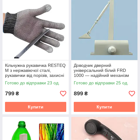
Кільчужна рукавичка RESTEQ
Доводчик дверний
М з нержавіючої сталі,
універсальний білий FRD
рукавички від порізів, захисні
1000 — надійний механізм
порізостійкі
для плавного зачинення
Готово до відправки 23 од.
Готово до відправки 25 од.
дверей у офісі та вдома
799
899
₴
₴
Купити
Купити