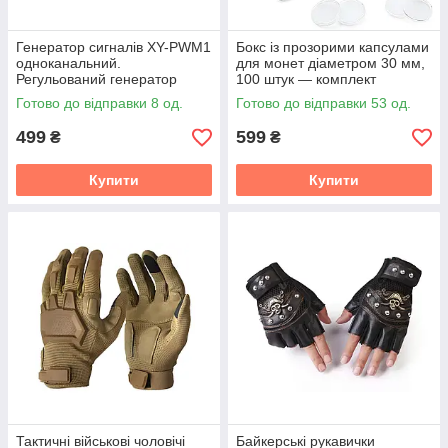
Генератор сигналів XY-PWM1
Бокс із прозорими капсулами
одноканальний.
для монет діаметром 30 мм,
Регульований генератор
100 штук — комплект
сигналів XY-PWM1 1-150 кГц
захисних капсул для
Готово до відправки 8 од.
Готово до відправки 53 од.
3.3-30В. ШИМ генератор
зберігання та
колекціонування монет
499
599
₴
₴
Купити
Купити
Тактичні військові чоловічі
Байкерські рукавички