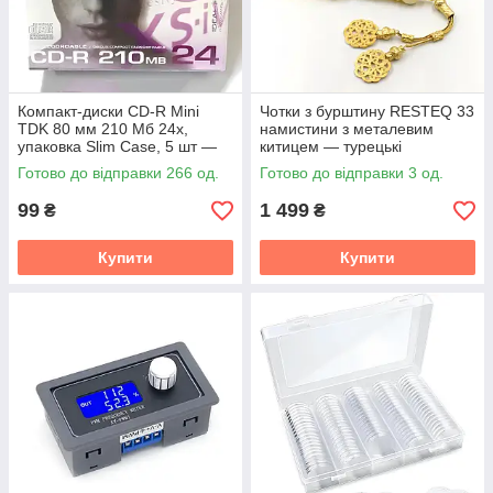
Компакт-диски CD-R Mini
Чотки з бурштину RESTEQ 33
TDK 80 мм 210 Мб 24x,
намистини з металевим
упаковка Slim Case, 5 шт —
китицем — турецькі
міні-диски для зберігання
бурштинові чотки з
Готово до відправки 266 од.
Готово до відправки 3 од.
даних, музики та відео
намистинами 16 мм
99
1 499
₴
₴
Купити
Купити