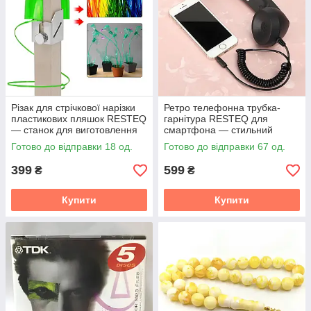
Різак для стрічкової нарізки
Ретро телефонна трубка-
пластикових пляшок RESTEQ
гарнітура RESTEQ для
— станок для виготовлення
смартфона — стильний
термострічки з ПЕТ-тари
аксесуар із
Готово до відправки 18 од.
Готово до відправки 67 од.
шумозаглушенням та якісним
звучанням
399
599
₴
₴
Купити
Купити