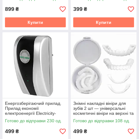
899
399
₴
₴
Купити
Купити
Енергозберігаючий прилад.
Знімні накладні вініри для
Прилад економії
зубів 2 шт — універсальні
електроенергії Electricity-
косметичні вініри на верхні та
Saving box.
нижні зуби для естетичної
Готово до відправки 230 од.
Готово до відправки 108 од.
усмішки
499
499
₴
₴