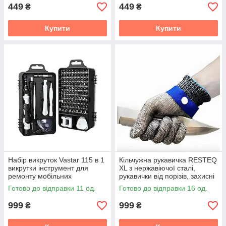
фестивалів,
режимів
449
449
₴
₴
Купити
Купити
Набір викруток Vastar 115 в 1
Кільчужна рукавичка RESTEQ
викрутки інструмент для
XL з нержавіючої сталі,
ремонту мобільних
рукавички від порізів, захисні
телефонів та іншого
порізостійкі
Готово до відправки 11 од.
Готово до відправки 16 од.
999
999
₴
₴