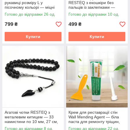
рукавиці розміру L у
RESTEQ з екошкіри без
пісочному кольорі — міцні
пальців із заклепками —
армійські рукавиці для
стильні рукавички для
Готово до відправки 26 од.
Готово до відправки 10 од.
стрільби, полювання, спорту
мотоциклістів та активного
та
способу життя
799
499
₴
₴
Купити
Купити
Агатові чотки RESTEQ з
Крем для реставрації стін
металевим китицем — 33
Wall Mending Agent — біла
намистини по 10 мм, 27 см,
паста для ремонту тріщин,
чотки з агату
грибка та сколів
Готово до відправки 8 од.
Готово до відправки 22 од.