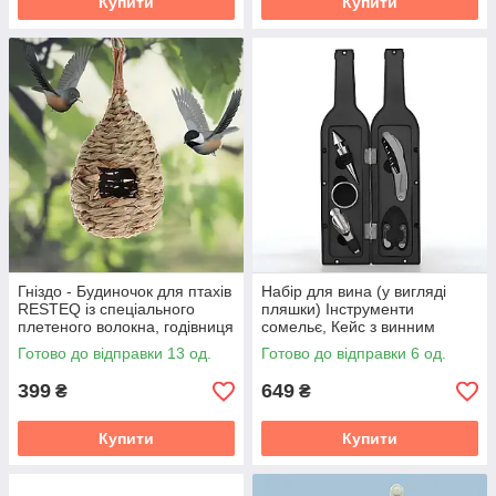
Купити
Купити
Гніздо - Будиночок для птахів
Набір для вина (у вигляді
RESTEQ із спеціального
пляшки) Інструменти
плетеного волокна, годівниця
сомельє, Кейс з винним
для диких птахів, шпаківня
приладдям
Готово до відправки 13 од.
Готово до відправки 6 од.
399
649
₴
₴
Купити
Купити