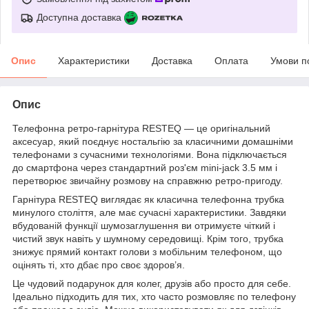
Доступна доставка
Опис
Характеристики
Доставка
Оплата
Умови п
Опис
Телефонна ретро-гарнітура RESTEQ — це оригінальний
аксесуар, який поєднує ностальгію за класичними домашніми
телефонами з сучасними технологіями. Вона підключається
до смартфона через стандартний роз'єм mini-jack 3.5 мм і
перетворює звичайну розмову на справжню ретро-пригоду.
Гарнітура RESTEQ виглядає як класична телефонна трубка
минулого століття, але має сучасні характеристики. Завдяки
вбудованій функції шумозаглушення ви отримуєте чіткий і
чистий звук навіть у шумному середовищі. Крім того, трубка
знижує прямий контакт голови з мобільним телефоном, що
оцінять ті, хто дбає про своє здоров’я.
Це чудовий подарунок для колег, друзів або просто для себе.
Ідеально підходить для тих, хто часто розмовляє по телефону