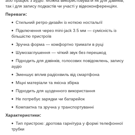
або працює з аудіо. Можна використовувати як для дзвінків,
так і для запису подкастів чи участі у відеоконференціях.
Переваги:
Стильний ретро-дизайн із ноткою ностальгії
Підключення через mini-jack 3.5 мм — сумісність із
більшістю пристроїв
Зручна форма — комфортно тримати в руці
Шумозаглушення — чіткий звук без перешкод
Підходить для дзвінків, голосових повідомлень, запису
аудіо
Зменшує вплив радіохвиль від смартфона
Міцні матеріали та якісна збірка
Підходить для щоденного використання
Не потребує зарядки чи батарейок
Компактна та зручна у транспортуванні
Характеристики:
Тип пристрою: дротова гарнітура у формі телефонної
трубки