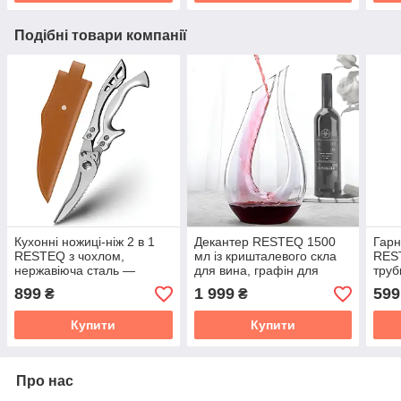
Подібні товари компанії
Кухонні ножиці-ніж 2 в 1
Декантер RESTEQ 1500
Гарн
RESTEQ з чохлом,
мл із кришталевого скла
RES
нержавіюча сталь —
для вина, графін для
труб
універсальний інструмент
аерації червоних вин,
теле
899
1 999
599
₴
₴
для оброблення та
елегантний дизайн для
роз’
різання
дегустації та
Купити
Купити
Про нас