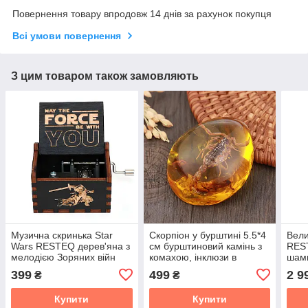
Повернення товару впродовж 14 днів за рахунок покупця
Всі умови повернення
З цим товаром також замовляють
Музична скринька Star
Скорпіон у бурштині 5.5*4
Вели
Wars RESTEQ дерев'яна з
см бурштиновий камінь з
RES
мелодією Зоряних війн
комахою, інклюзи в
шамп
подарунок колекція
бурштині, імітація
3 лі
399
499
2 9
₴
₴
бурштину
кели
Купити
Купити