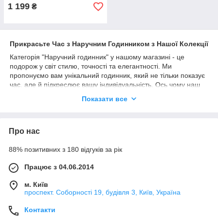
1 199
₴
Прикрасьте Час з Наручним Годинником з Нашої Колекції
Категорія "Наручний годинник" у нашому магазині - це
подорож у світ стилю, точності та елегантності. Ми
пропонуємо вам унікальний годинник, який не тільки показує
час, але й підкреслює вашу індивідуальність. Ось чому наш
наручний годинник - це найкращий вибір для вас:
Показати все
Точність та Якість:
Наш годинник оснащений високоточними механізмами, які
забезпечують надійність та довгий термін служби. Ви завжди
Про нас
будете впевнені у правильному часі.
Стиль та Дизайн:
88% позитивних з 180 відгуків за рік
Ми пропонуємо різноманітність стилів та дизайнів, щоб
задовольнити смаки кожного клієнта. Від класичних та
Працює з 04.06.2014
мінімалістичних до сміливих та яскравих – у нас є ідеальний
м. Київ
годинник для кожного випадку.
проспект. Соборності 19, будівля 3, Київ, Україна
Матеріали високої якості:
Ми гарантуємо, що наш наручний годинник виготовлений з
Контакти
міцних та якісних матеріалів. Це скло, корпус та браслети, які