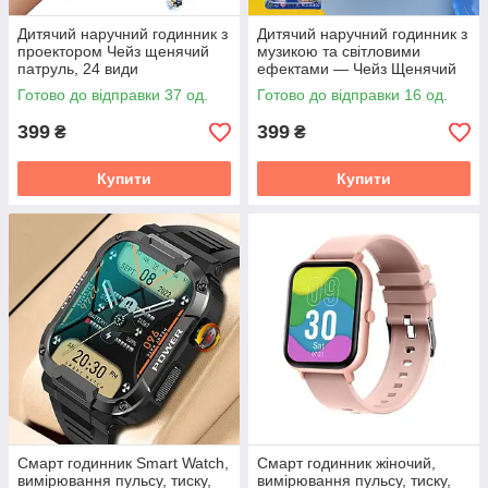
Дитячий наручний годинник з
Дитячий наручний годинник з
проектором Чейз щенячий
музикою та світловими
патруль, 24 види
ефектами — Чейз Щенячий
зображення. Проекційний
патруль, інтерактивний
Готово до відправки 37 од.
Готово до відправки 16 од.
дитячий годинник Chase Paw
годинник для хлопчиків і
patrol
399
399
₴
₴
Купити
Купити
Смарт годинник Smart Watch,
Смарт годинник жіночий,
вимірювання пульсу, тиску,
вимірювання пульсу, тиску,