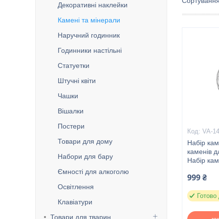
Декоративні наклейки
Камені та мінерали
Наручний годинник
Годинники настільні
Статуетки
Штучні квіти
Чашки
Вішалки
Постери
VA-1
Товари для дому
Набір кам
каменів д
Набори для бару
Набір кам
Ємності для алкоголю
999 ₴
Освітлення
Готово 
Клавіатури
Товари для тварин