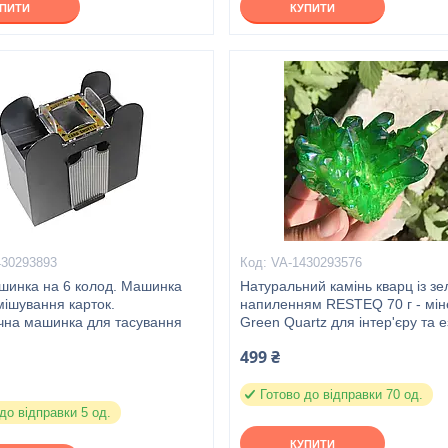
УПИТИ
КУПИТИ
430293893
VA-1430293576
инка на 6 колод. Машинка
Натуральний камінь кварц із з
ішування карток.
напиленням RESTEQ 70 г - мі
чна машинка для тасування
Green Quartz для інтер'єру та 
499 ₴
Готово до відправки 70 од.
до відправки 5 од.
КУПИТИ