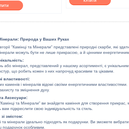
КУПИТИ
УПИТИ
 Мінерали: Природа у Ваших Руках
егорії "Камінці та Мінерали" представлені природні скарби, які здат
мінерали можуть бути не лише прикрасою, а й цінними енергетични
нікальність:
ь або мінерал, представлений у нашому асортименті, є унікальним 
кстур, що робить кожен з них напрочуд красивим та цікавим.
і властивості:
их каменів і мінералів відомі своїми енергетичними властивостями
захисту та зміцнення духу.
та Аксесуари:
 "Камінці та Мінерали" ви знайдете каміння для створення прикрас, м
вам підкреслити свою індивідуальність та стиль.
зі змістом:
і та мінерали ідеально підходять як подарунки. Ви зможете вибрат
ш подарунок особливим.