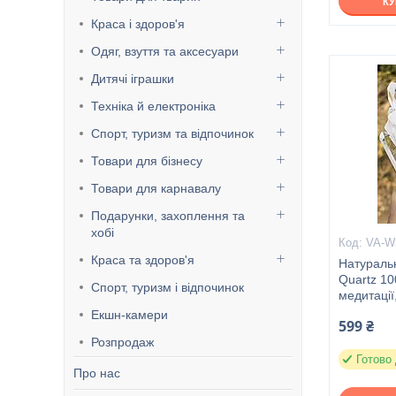
К
Краса і здоров'я
Одяг, взуття та аксесуари
Дитячі іграшки
Техніка й електроніка
Спорт, туризм та відпочинок
Товари для бізнесу
Товари для карнавалу
Подарунки, захоплення та
хобі
VA-Wh
Краса та здоров'я
Натуральн
Quartz 10
Спорт, туризм і відпочинок
медитації
Екшн-камери
599 ₴
Розпродаж
Готово 
Про нас