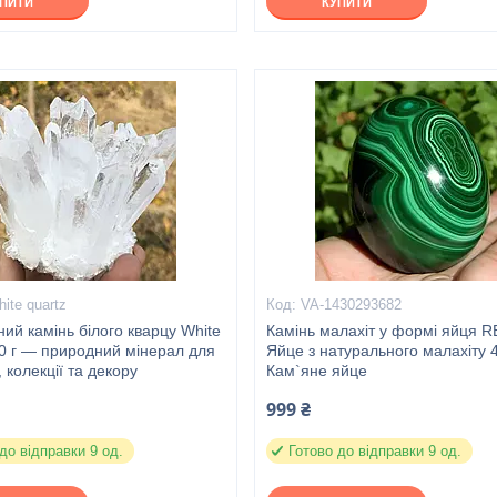
УПИТИ
КУПИТИ
ite quartz
VA-1430293682
ий камінь білого кварцу White
Камінь малахіт у формі яйця 
0 г — природний мінерал для
Яйце з натурального малахіту 4
, колекції та декору
Кам`яне яйце
999 ₴
до відправки 9 од.
Готово до відправки 9 од.