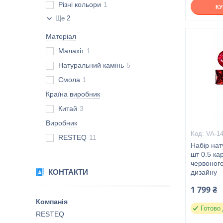
Різні кольори
1
К
Ще 2
Матеріал
Малахіт
1
Натуральний камінь
5
Смола
1
Країна виробник
Китай
3
Виробник
VA-1
RESTEQ
11
Набір нат
шт 0.5 ка
червоного
КОНТАКТИ
дизайну
1 799 ₴
Готово 
RESTEQ