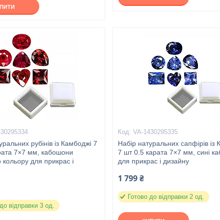
УПИТИ
430295334
VA-1430295335
уральних рубінів із Камбоджі 7
Набір натуральних сапфірів із 
рата 7×7 мм, кабошони
7 шт 0.5 карата 7×7 мм, сині к
 кольору для прикрас і
для прикрас і дизайну
1 799 ₴
Готово до відправки 2 од.
до відправки 3 од.