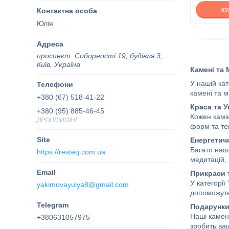
К
Юлія
проспект. Соборності 19, будівля 3,
Київ, Україна
Камені та
У нашій кат
камені та 
+380 (67) 518-41-22
Краса та У
+380 (95) 885-46-45
Кожен камін
ДРОПШИПІНГ
форм та те
Енергетичн
Багато наш
https://resteq.com.ua
медитацій, 
Прикраси 
У категорії
yakimovayulya8@gmail.com
допоможуть 
Подарунки 
Наші камен
+380631057975
зробить ва