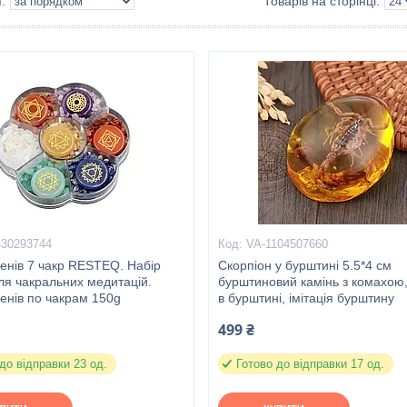
430293744
VA-1104507660
енів 7 чакр RESTEQ. Набір
Скорпіон у бурштині 5.5*4 см
ля чакральних медитацій.
бурштиновий камінь з комахою,
енів по чакрам 150g
в бурштині, імітація бурштину
499 ₴
до відправки 23 од.
Готово до відправки 17 од.