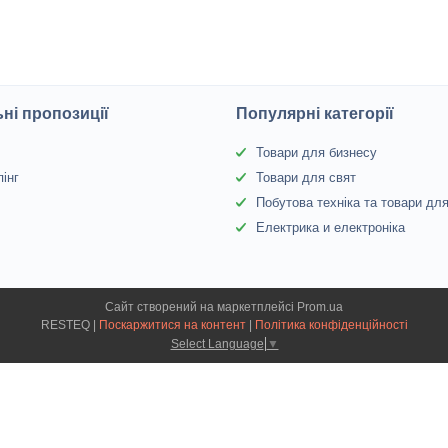
ні пропозиції
Популярні категорії
и
Товари для бизнесу
інг
Товари для свят
Побутова техніка та товари дл
Електрика и електроніка
Сайт створений на маркетплейсі
Prom.ua
RESTEQ |
Поскаржитися на контент
|
Політика конфіденційності
Select Language
▼