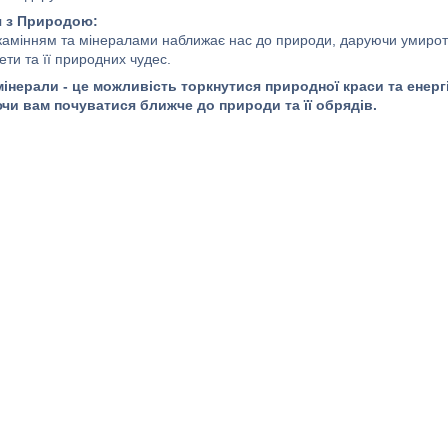
 з Природою:
камінням та мінералами наближає нас до природи, даруючи умирот
ти та її природних чудес.
мінерали - це можливість торкнутися природної краси та енергі
чи вам почуватися ближче до природи та її обрядів.