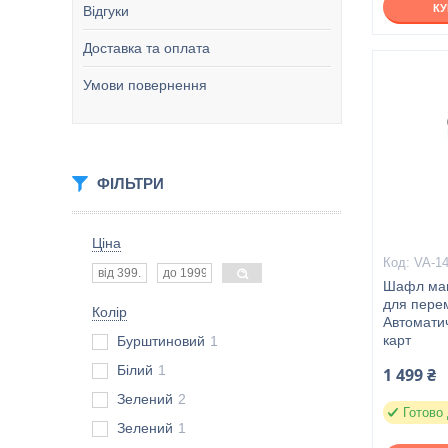
К
Відгуки
Доставка та оплата
Умови повернення
ФІЛЬТРИ
Ціна
VA-1
Шафл маш
для перем
Колір
Автомати
карт
Бурштиновий
1
Білий
1
1 499 ₴
Зелений
2
Готово 
Зелений
1