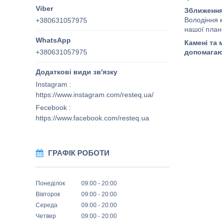
Зближення
Володіння 
+380631057975
нашої плане
Камені та 
+380631057975
допомагаю
Instagram
https://www.instagram.com/resteq.ua/
Fecebook
https://www.facebook.com/resteq.ua
ГРАФІК РОБОТИ
Понеділок
09:00
20:00
Вівторок
09:00
20:00
Середа
09:00
20:00
Четвер
09:00
20:00