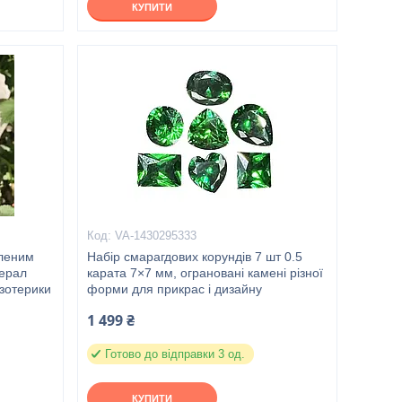
КУПИТИ
VA-1430295333
еленим
Набір смарагдових корундів 7 шт 0.5
нерал
карата 7×7 мм, ограновані камені різної
езотерики
форми для прикрас і дизайну
1 499 ₴
Готово до відправки 3 од.
КУПИТИ