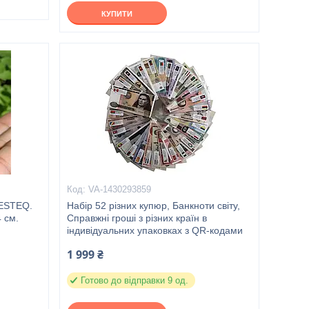
КУПИТИ
VA-1430293859
RESTEQ.
Набір 52 різних купюр, Банкноти світу,
 см.
Справжні гроші з різних країн в
індивідуальних упаковках з QR-кодами
1 999 ₴
Готово до відправки 9 од.