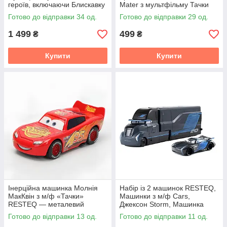
героїв, включаючи Блискавку
Mater з мультфільму Тачки
МакКвіна
(Cars), автомобіль 8 см, ABS
Готово до відправки 34 од.
Готово до відправки 29 од.
пластик
1 499
499
₴
₴
Купити
Купити
Інерційна машинка Молнія
Набір із 2 машинок RESTEQ,
МакКвін з м/ф «Тачки»
Машинки з м/ф Cars,
RESTEQ — металевий
Джексон Storm, Машинка
автомобіль Lightning
Джексон Шторм, Машинки
Готово до відправки 13 од.
Готово до відправки 11 од.
McQueen, 8 см
Тачки