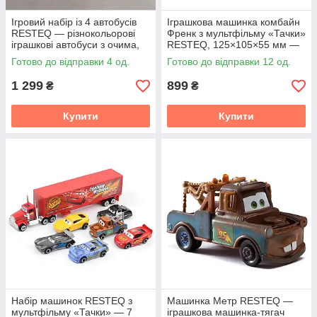
Ігровий набір із 4 автобусів
Іграшкова машинка комбайн
RESTEQ — різнокольорові
Френк з мультфільму «Тачки»
іграшкові автобуси з очима,
RESTEQ, 125×105×55 мм —
натхненні мультфільмом
фігурка Frank Harvester із
Готово до відправки 4 од.
Готово до відправки 12 од.
Тайо, у подарунковій
Cars
1 299
899
₴
₴
Купити
Купити
Набір машинок RESTEQ з
Машинка Метр RESTEQ —
мультфільму «Тачки» — 7
іграшкова машинка-тягач