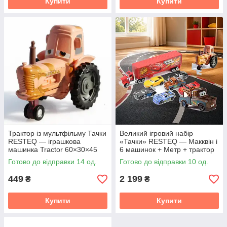
Купити
Купити
Трактор із мультфільму Тачки
Великий ігровий набір
RESTEQ — іграшкова
«Тачки» RESTEQ — Макквін і
машинка Tractor 60×30×45
6 машинок + Метр + трактор
мм з металу та пластику
Готово до відправки 14 од.
Готово до відправки 10 од.
449
2 199
₴
₴
Купити
Купити