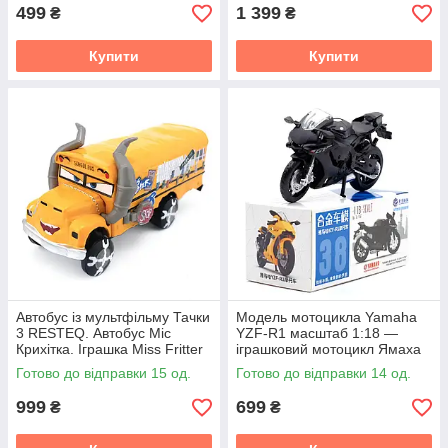
499
1 399
₴
₴
Купити
Купити
Автобус із мультфільму Тачки
Модель мотоцикла Yamaha
3 RESTEQ. Автобус Міс
YZF-R1 масштаб 1:18 —
Крихітка. Іграшка Miss Fritter
іграшковий мотоцикл Ямаха
вантажівка з мультфільму
Р1 чорний, металева
Готово до відправки 15 од.
Готово до відправки 14 од.
Cars 3
колекційна модель у
подарунковій
999
699
₴
₴