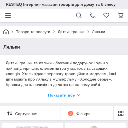
RESTEQ Інтернет-магазин товарів для дому та бізнесу
Товари та послуги
Дитячі іграшки
Ляльки
Ляльки
Дитячі іграшки та ляльки - бажаний подарунок і один з
найпопулярніших елементів гри у малюків та старших
хлопців. Хтось віддає перевагу традиційним моделям, інші
діти мріють про ляльку з мультфільму «Холодне серце».
Іграшки для хлопчиків та дівчаток на нашому сайті
представлені у широкому асортименті, тому будь-який
Показати все
вимогливий батько знайде найкращий варіант для свого
чада. Такий подарунок стане гарантовано бажаним та
потрапить у розряд улюблених іграшок на довгий час. А
високу якість виготовлення оцінить кожен із батьків.
Сортування
0
Фільтри
Ефектні шарнірні ляльки Блайз
Колекційна широковідома Блайз налічує багаторічну історію.