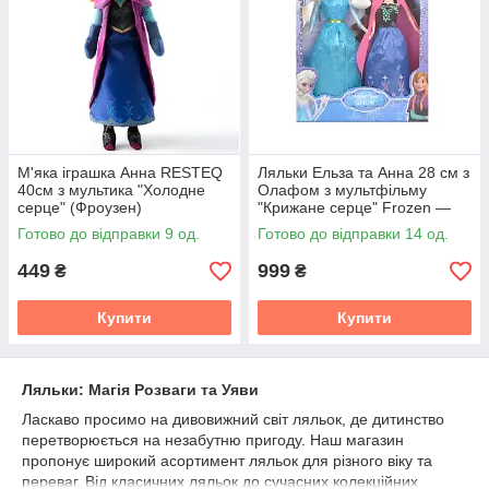
улюбленою і дбайливо зберігається іграшкою кожної дитини.
Ляльки з мультфільмів можна купити в нашому інтернет-
магазині. Всі товари виконані з якісних та безпечних
матеріалів. Кожна деталь іграшок продумана та зроблена з
особливою ретельністю. Тому навіть найприскіпливіші хлопці
легко повірять, що лялька є тим самим улюбленим героєм з
мультфільму.
М'яка іграшка Анна RESTEQ
Ляльки Ельза та Анна 28 см з
40см з мультика "Холодне
Олафом з мультфільму
серце" (Фроузен)
"Крижане серце" Frozen —
набір ляльок Ельза і Анна у
Готово до відправки 9 од.
Готово до відправки 14 од.
класичних вбраннях,
449
999
₴
₴
Купити
Купити
Ляльки: Магія Розваги та Уяви
Ласкаво просимо на дивовижний світ ляльок, де дитинство
перетворюється на незабутню пригоду. Наш магазин
пропонує широкий асортимент ляльок для різного віку та
переваг. Від класичних ляльок до сучасних колекційних