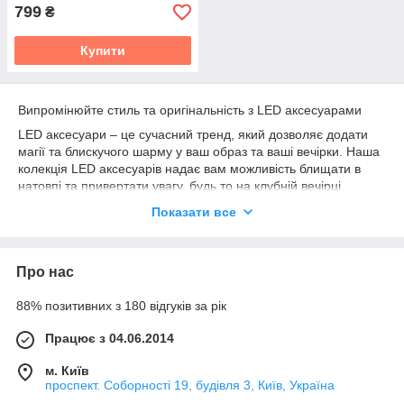
799
₴
Купити
Випромінюйте стиль та оригінальність з LED аксесуарами
LED аксесуари – це сучасний тренд, який дозволяє додати
магії та блискучого шарму у ваш образ та ваші вечірки. Наша
колекція LED аксесуарів надає вам можливість блищати в
натовпі та привертати увагу, будь то на клубній вечірці,
фестивалі чи святі.
Показати все
Чому варто вибрати наші LED аксесуари:
Сучасний дизайн:
Ми пропонуємо широкий асортимент
аксесуарів з вбудованим LED підсвічуванням, яке створює
Про нас
дивовижні ефекти та привертає увагу.
88% позитивних з 180 відгуків за рік
Багатоцільове використання:
Наші LED аксесуари
ідеально підходять для різних заходів, включаючи концерти,
Працює з 04.06.2014
рейви, весілля, Хеллоуїн та новорічні вечірки.
Простота використання:
Зміна режимів та керування
м. Київ
проспект. Соборності 19, будівля 3, Київ, Україна
освітленням наших аксесуарів відбувається легко та
інтуїтивно.