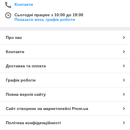
Контакти
Якість та надійність:
Ми пропонуємо тільки високоякісні
LED аксесуари, які забезпечують стабільну та довгострокову
Сьогодні працює з 10:00 до 19:00
роботу.
Показати весь графік роботи
Безпека та комфорт:
Всі наші аксесуари безпечні для
носіння та зручні у використанні.
Про нас
Додайте яскраві моменти у своє життя із нашими LED
аксесуарами. Випромінюйте своє власне світло на вечірках
та подіях, і створюйте незабутні спогади. Наші LED аксесуари
Контакти
допоможуть вам виділитися з натовпу та додадуть магії у
будь-який захід.
Доставка та оплата
Графік роботи
Повна версія сайту
Сайт створено на маркетплейсі
Prom.ua
Політика конфіденційності