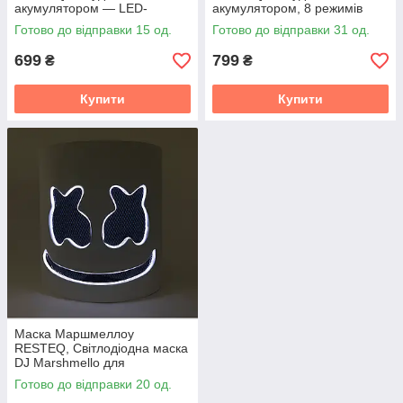
акумулятором — LED-
акумулятором, 8 режимів
окуляри для вечірок та шоу,
роботи. Світлодіодні Led El
Готово до відправки 15 од.
Готово до відправки 31 од.
зарядка через USB, 8
окуляри
режимів
699
799
₴
₴
Купити
Купити
Маска Маршмеллоу
RESTEQ, Світлодіодна маска
DJ Marshmello для
костюмованих вечірок і
Готово до відправки 20 од.
музичних заходів