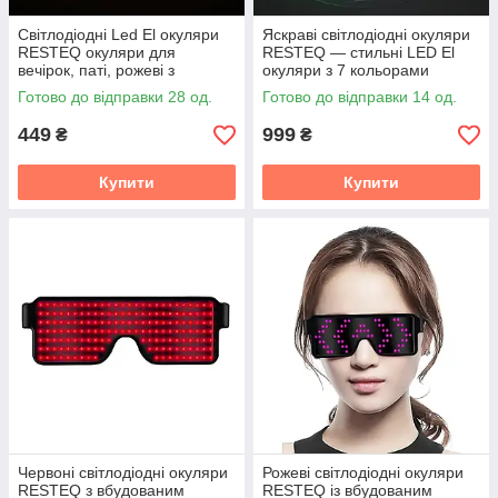
Світлодіодні Led El окуляри
Яскраві світлодіодні окуляри
RESTEQ окуляри для
RESTEQ — стильні LED El
вечірок, паті, рожеві з
окуляри з 7 кольорами
блакитним обідком.
підсвічування, ефектний
Готово до відправки 28 од.
Готово до відправки 14 од.
аксесуар для вечірок і свят
449
999
₴
₴
Купити
Купити
Червоні світлодіодні окуляри
Рожеві світлодіодні окуляри
RESTEQ з вбудованим
RESTEQ із вбудованим