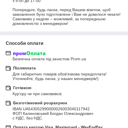
з 9:00 до 17:00

Попередьте, будь ласка, перед Вашим візитом, щоб 
замовлення було підготовлене і Вам не довелося чекати!

Самовивіз у неділю – можливий, за попередньою 
домовленістю з менеджером!
Способи оплати
Безпечна оплата під захистом Prom.ua
Післяплата
Для габаритних товарів обов'язкова передоплата!

Уточнюйте, будь ласка, у наших менеджерів!)
Готівкою
Кур'єру чи при самовивозі.
Безготівковий розрахунок
IBAN UA543052990000026003040117942

ФОП Калиновський Богдан Олександрович

с НДС, без НДС.
Оплата картою Visa, Mastercard - WayForPay