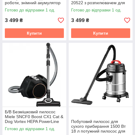
роботи, знімний акумулятор
20522 з розпилювачем для
2200 mAh, для шерсті
ламінату та плитки, 105 Вт
Готово до відправки 1 од.
Готово до відправки 1 од.
тварин, зелений
для твердих підлог
3 499
3 499
₴
₴
Купити
Купити
Б/В Безмішковий пилосос
Miele SNCF0 Boost CX1 Cat &
Dog Vortex HEPA PowerLine
Побутовий пилосос для
TurboTeQ
сухого прибирання 1500 Вт
Готово до відправки 1 од.
18 л потужний пилосос для