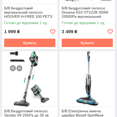
Б/В Бездротовий
Б/В Бездротовий пилосос
вертикальний пилосос
Dreame R10 VTV22B 350W
HOOVER H-FREE 100 PETS
20000Pa вертикальний
2-в-1 з турбощіткою, LED-
акумуляторний пилосос для
Готово до відправки 1 од.
Готово до відправки 1 од.
підсвіткою, контейнером 0.9
дому, контейнер 600 мл, до
л і роботою до 40
60 хв
1 999
3 499
₴
₴
Купити
Купити
Б/В Бездротовий пилосос
Б/В Електрична миюча
Vactidy V8 25KPa до 35 хв
швабра Bissell SpinWave