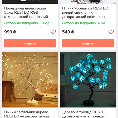
Проекційна нічна лампа
Нічник Чорний кіт RESTEQ,
Захід RESTEQ RGB —
нічний світильник,
атмосферний настільний
декоративний світильник,
світильник з 3 кольорами та
приліжковий нічник, затишний
Готово до відправки 10 од.
Готово до відправки 4 од.
12 відтінками, 27 см
нічник, світильник для
дитячої,
999
549
₴
₴
Купити
Купити
Нічний світильник дерево
Дерево із троянд RESTEQ.
RESTEQ — декоративний
Дерево нічник з троянди.