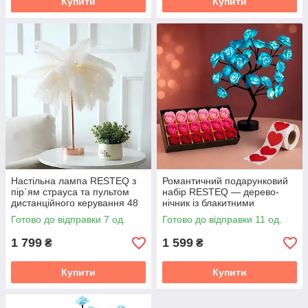
Купити
Купити
Настільна лампа RESTEQ з
Романтичний подарунковий
пір`ям страуса та пультом
набір RESTEQ — дерево-
дистанційного керування 48
нічник із блакитними
см
трояндами + мильні троянди
Готово до відправки 7 од.
Готово до відправки 11 од.
+ серця
1 799
1 599
₴
₴
Купити
Купити