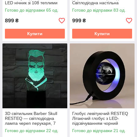
LED нічник зі 108 теплими
Світлодіодна настільна
світлодіодами для затишку та
лампа з трояндами, USB.
Готово до відправки 65 од.
Готово до відправки 83 од.
інтер’єру дому
LED нічник
899
999
₴
₴
Купити
Купити
3D світильник Barber Skull
Глобус левітуючий RESTEQ
RESTEQ — світлодіодна
Літаючий глобус з LED-
лампа череп перукаря, 7
підсвічуванням чорний
кольорів, USB/батарейки
сувенір антигравітація
Готово до відправки 22 од.
Готово до відправки 21 од.