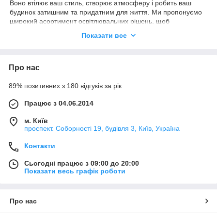
Воно втілює ваш стиль, створює атмосферу і робить ваш
будинок затишним та придатним для життя. Ми пропонуємо
широкий асортимент освітлювальних рішень, щоб
підкреслити красу вашого інтер'єру та внести тепло у кожен
Показати все
куточок.
Сучасний дизайн:
Ми зібрали для вас найкращі сучасні та класичні світильники,
Про нас
щоб відповідати вашому смаку. Від мінімалістичних підвісних
ламп до розкішних люстр, ми маємо щось для кожного
89% позитивних з 180 відгуків за рік
стилю.
Енергоефективність:
Працює з 04.06.2014
Ми пропонуємо світильники з використанням передових
м. Київ
технологій, які допомагають заощадити енергію та знизити
проспект. Соборності 19, будівля 3, Київ, Україна
ваші рахунки за електроенергію, незважаючи на яскраве
світло та затишок, створюваний ними.
Контакти
Функціональність:
Наші світильники не лише декоративні, а й функціональні. Ми
Сьогодні працює з 09:00 до 20:00
надаємо різноманітність освітлювальних рішень, включаючи
Показати весь графік роботи
настільні лампи, настінні світильники, стельові люстри та
багато іншого, щоб задовольнити ваші потреби.
Про нас
Бездоганна Якість:
Ми пишаємось якістю наших світильників. Вони виготовлені з