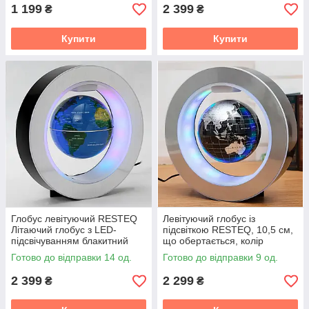
1 199
2 399
₴
₴
Купити
Купити
Глобус левітуючий RESTEQ
Левітуючий глобус із
Літаючий глобус з LED-
підсвіткою RESTEQ, 10,5 см,
підсвічуванням блакитний
що обертається, колір
оригінальний декор та
металік, настільний декор,
Готово до відправки 14 од.
Готово до відправки 9 од.
подарунок
оригінальний подарунок
2 399
2 299
₴
₴