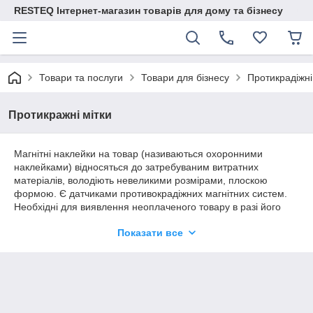
RESTEQ Інтернет-магазин товарів для дому та бізнесу
Товари та послуги
Товари для бізнесу
Протикрадіжні
Протикражні мітки
Магнітні наклейки на товар (називаються охоронними
наклейками) відносяться до затребуваним витратних
матеріалів, володіють невеликими розмірами, плоскою
формою. Є датчиками противокрадіжних магнітних систем.
Необхідні для виявлення неоплаченого товару в разі його
виносу через протикрадіжні ворота.
Показати все
Охоронні наклейки мають на нижній поверхні міцний
склеювальний склад. Їх наклеюють на поверхню товару або
поміщають усередині упаковки. Ефект їх виявлення
системою залежить від розміру. При цьому слід пам'ятати,
що великі магнітні наклейки часто виявляються і
видаляються зловмисниками. Легко пошкоджуються при