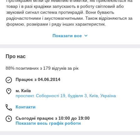
Протикражні мітки це невеликі етикетки, які приклеюються на
товар і в разі крадіжки запускають в роботу світловий або
звуковий сигнал система протикрадій. Вони бувають
радіочастотними і акустомагнитными. Також відрізняються за
формою, розмірами і ряду інших характеристик.
Показати все
Відмінності технологій
Сьогодні найбільш популярні технології – радіочастотна і
Про нас
акустомагнитная. У першому випадку відсоток спрацювання
захисту від крадіжки 90%, у другому 95%. Тому їх часто
88% позитивних з 179 відгуків за рік
використовують у супермаркетах, великих торгових мережах
та в багатьох інших магазинах.
Працює з 04.06.2014
Акустомагнітні протикражні мітки купити стоїть за
компактність і простоту приклеювання до будь-якого товару.
м. Київ
проспект. Соборності 19, будівля 3, Київ, Україна
Вони бувають різних кольорів, тому можна зробити
максимально непомітними на товар. Особливо це актуально
Контакти
для одягу. Але є у них і невеликий недолік – на товар вони
все ж опуклі, тому злодій може спробувати відклеїти мітку.
Сьогодні працює з 10:00 до 19:00
Плюс за рахунок надійності самої технології ці етикетки
Показати весь графік роботи
дорожче.
Радіочастотні етикетки також досить ефективні, а ціна їх дуже