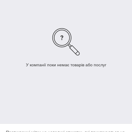
знятті. Вони одноразові, деактивуються спеціальним
деактиватором при покупці на касі.
Охоронні етикетки мають переваги:
важкий виявлення на товар
захищеність від перешкод
надійність спрацьовування
працюють на поверхнях з немагнітних металів
Найбільш поширені акустомагнітні і радіочастотні етикетки і
наклейки.
У компанії поки немає товарів або послуг