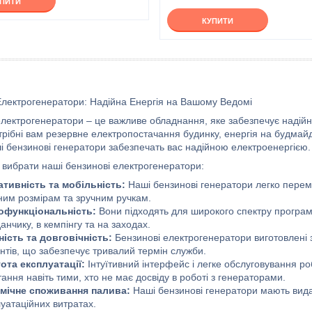
УПИТИ
КУПИТИ
Електрогенератори: Надійна Енергія на Вашому Ведомі
електрогенератори – це важливе обладнання, яке забезпечує надійн
отрібні вам резервне електропостачання будинку, енергія на будмай
ші бензинові генератори забезпечать вас надійною електроенергією.
 вибрати наші бензинові електрогенератори:
ативність та мобільність:
Наші бензинові генератори легко перем
ним розмірам та зручним ручкам.
офункціональність:
Вони підходять для широкого спектру програ
нчику, в кемпінгу та на заходах.
ність та довговічність:
Бензинові електрогенератори виготовлені 
нтів, що забезпечує тривалий термін служби.
ота експлуатації:
Інтуїтивний інтерфейс і легке обслуговування р
ання навіть тими, хто не має досвіду в роботі з генераторами.
мічне споживання палива:
Наші бензинові генератори мають вид
уатаційних витратах.