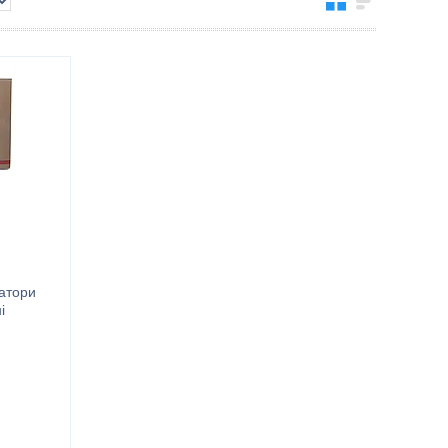
ратори
і