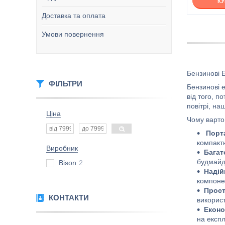
К
Доставка та оплата
Умови повернення
Бензинові 
ФІЛЬТРИ
Бензинові 
від того, п
повітрі, на
Ціна
Чому варто
Порт
компакт
Виробник
Багат
будмайда
Bison
2
Надій
компоне
Прост
КОНТАКТИ
використ
Еконо
на експл