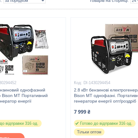
30294452
DI-1430294454
бензиновий однофазний
2.8 кВт бензинові електрогене
р Bison MT Портативний
Bison MT однофазні. Портативн
нератор енергії
генератори енергії опт/роздріб
7 999 ₴
до відправки 316 од.
Готово до відправки 316 од.
Тільки оптом