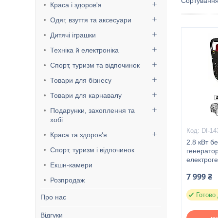
Краса і здоров'я
Одяг, взуття та аксесуари
Дитячі іграшки
Техніка й електроніка
Спорт, туризм та відпочинок
Товари для бізнесу
Товари для карнавалу
Подарунки, захоплення та
хобі
DI-14
Краса та здоров'я
2.8 кВт 
Спорт, туризм і відпочинок
генерато
електроге
Екшн-камери
7 999 ₴
Розпродаж
Готово 
Про нас
Відгуки