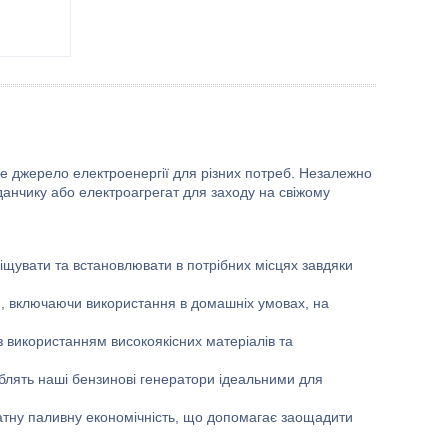
е джерело електроенергії для різних потреб. Незалежно
данчику або електроагрегат для заходу на свіжому
іщувати та встановлювати в потрібних місцях завдяки
м, включаючи використання в домашніх умовах, на
з використанням високоякісних матеріалів та
облять наші бензинові генератори ідеальними для
атну паливну економічність, що допомагає заощадити