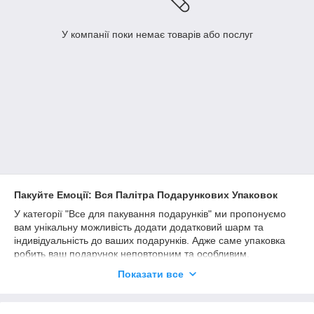
У компанії поки немає товарів або послуг
Пакуйте Емоції: Вся Палітра Подарункових Упаковок
У категорії "Все для пакування подарунків" ми пропонуємо
вам унікальну можливість додати додатковий шарм та
індивідуальність до ваших подарунків. Адже саме упаковка
робить ваш подарунок неповторним та особливим.
Різноманітність та Креативність:
Показати все
Наш асортимент включає різні види пакувальних матеріалів,
починаючи від яскравих і багатозначних подарункових сумок і
коробок, і закінчуючи тканинами, стрічками і бантами. Ви