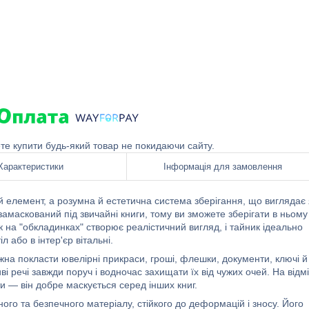
ете купити будь-який товар не покидаючи сайту.
Характеристики
Інформація для замовлення
елемент, а розумна й естетична система зберігання, що виглядає 
замаскований під звичайні книги, тому ви зможете зберігати в ньому
рук на "обкладинках" створює реалістичний вигляд, і тайник ідеально
 або в інтер'єр вітальні.
ожна покласти ювелірні прикраси, гроші, флешки, документи, ключі й
і речі завжди поруч і водночас захищати їх від чужих очей. На відм
и — він добре маскується серед інших книг.
ого та безпечного матеріалу, стійкого до деформацій і зносу. Його