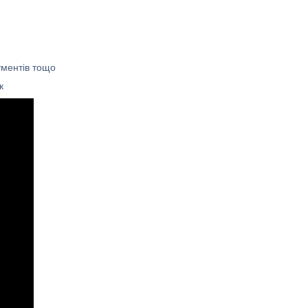
ументів тощо
к