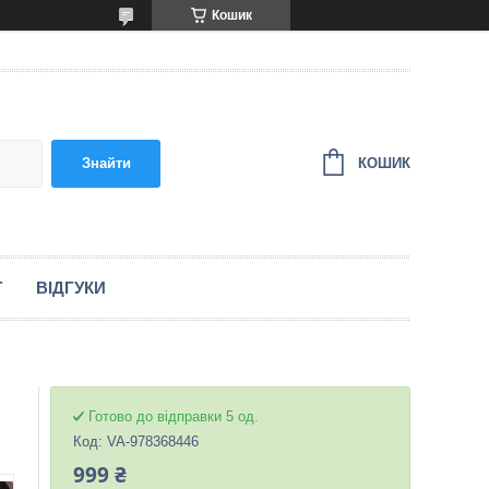
Кошик
КОШИК
Знайти
Г
ВІДГУКИ
Готово до відправки 5 од.
Код:
VA-978368446
999 ₴