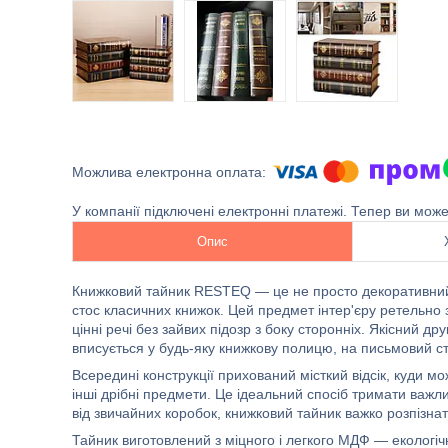
У компанії підключені електронні платежі. Тепер ви мож
Опис
Книжковий тайник RESTEQ — це не просто декоративний 
стос класичних книжок. Цей предмет інтер'єру ретельно 
цінні речі без зайвих підозр з боку сторонніх. Якісний д
вписується у будь-яку книжкову полицю, на письмовий стіл
Всередині конструкції прихований місткий відсік, куди м
інші дрібні предмети. Це ідеальний спосіб тримати важлив
від звичайних коробок, книжковий тайник важко розпізнат
Тайник виготовлений з міцного і легкого МДФ — екологічн