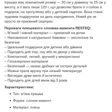
Іграшка має компактний розмір — 30 см у довжину та 25 см у
висоту, а її вага лише 120 г, що дозволяє брати її з собою в
подорож, на прогулянку або у дитячий садочок. Вона стане
чудовим подарунком на день народження, Новий рік чи
просто як приємний сюрприз.
Переваги плюшевого слоника-мамонта RESTEQ:
– М’який і ніжний матеріал — приємний на дотик
– Наповнення з натуральної бавовни — екологічне та
безпечне
– Ідеальний подарунок для дитини або дівчини
– Підходить для ігор, сну або як декор у кімнату
– Компактний, легкий, зручний у використанні
– Гіпоалергенні матеріали
– Безпечний — немає дрібних чи гострих деталей
– Можна прати вручну при низькій температурі
– Виглядає дуже мило й естетично
– Підходить для дітей віком від 3 років
Характеристики:
Тип: м’яка іграшка
Форма: слоник-мамонт
Матеріал: плюш