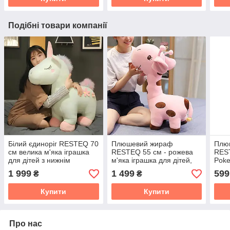
Подібні товари компанії
Білий єдиноріг RESTEQ 70
Плюшевий жираф
Плю
см велика м'яка іграшка
RESTEQ 55 см - рожева
REST
для дітей з нижнім
м'яка іграшка для дітей,
Pok
плюшевим покриттям
подушка-обнімашка,
ігра
1 999
1 499
599
₴
₴
іграшка-компаньйон
фана
Купити
Купити
Про нас