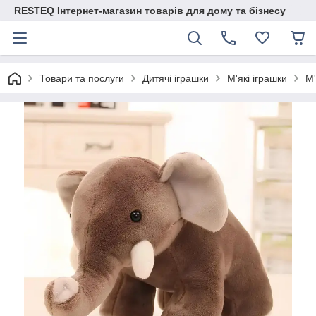
RESTEQ Інтернет-магазин товарів для дому та бізнесу
Товари та послуги
Дитячі іграшки
М'які іграшки
М'