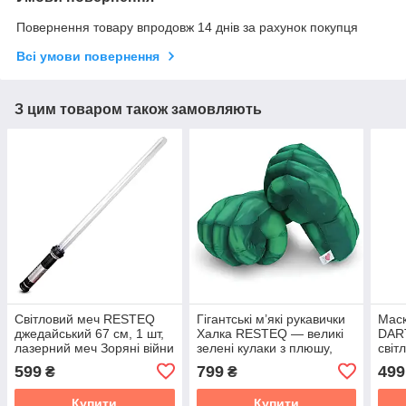
Повернення товару впродовж 14 днів за рахунок покупця
Всі умови повернення
З цим товаром також замовляють
Світловий меч RESTEQ
Гігантські м’які рукавички
Маск
джедайський 67 см, 1 шт,
Халка RESTEQ — великі
DAR
лазерний меч Зоряні війни
зелені кулаки з плюшу,
світ
з ефектами
для дітей і дорослих, 25
підс
599
799
499
₴
₴
см
Воїн
Купити
Купити