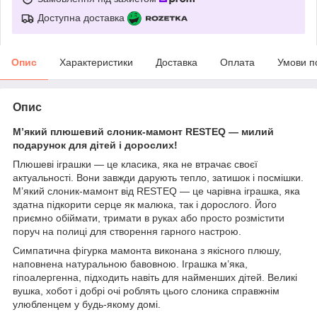
Доступна доставка
Опис
Характеристики
Доставка
Оплата
Умови п
Опис
М’який плюшевий слоник-мамонт RESTEQ — милий
подарунок для дітей і дорослих!
Плюшеві іграшки — це класика, яка не втрачає своєї
актуальності. Вони завжди дарують тепло, затишок і посмішки.
М’який слоник-мамонт від RESTEQ — це чарівна іграшка, яка
здатна підкорити серце як малюка, так і дорослого. Його
приємно обіймати, тримати в руках або просто розмістити
поруч на полиці для створення гарного настрою.
Симпатична фігурка мамонта виконана з якісного плюшу,
наповнена натуральною бавовною. Іграшка м’яка,
гіпоалергенна, підходить навіть для найменших дітей. Великі
вушка, хобот і добрі очі роблять цього слоника справжнім
улюбленцем у будь-якому домі.