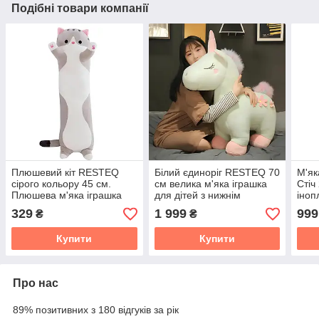
Подібні товари компанії
Плюшевий кіт RESTEQ
Білий єдиноріг RESTEQ 70
М'як
сірого кольору 45 см.
см велика м'яка іграшка
Стіч
Плюшева м'яка іграшка
для дітей з нижнім
іноп
Кіт. Іграшка кіт. Іграшка-
плюшевим покриттям
та п
329
1 999
999
₴
₴
подушка кіт
Купити
Купити
Про нас
89% позитивних з 180 відгуків за рік