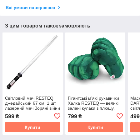
Всі умови повернення
З цим товаром також замовляють
Світловий меч RESTEQ
Гігантські м’які рукавички
Маск
джедайський 67 см, 1 шт,
Халка RESTEQ — великі
DAR
лазерний меч Зоряні війни
зелені кулаки з плюшу,
світ
з ефектами
для дітей і дорослих, 25
підс
599
799
499
₴
₴
см
Воїн
Купити
Купити