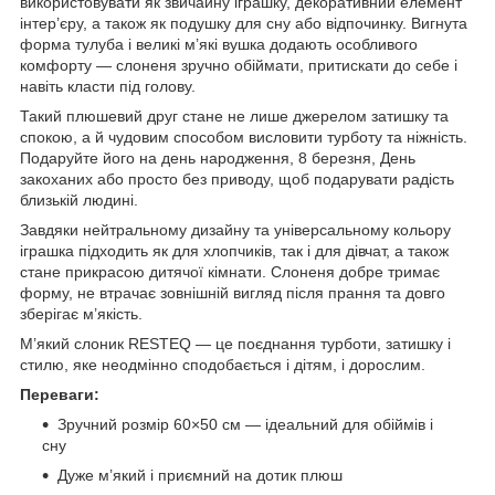
використовувати як звичайну іграшку, декоративний елемент
інтер’єру, а також як подушку для сну або відпочинку. Вигнута
форма тулуба і великі м’які вушка додають особливого
комфорту — слоненя зручно обіймати, притискати до себе і
навіть класти під голову.
Такий плюшевий друг стане не лише джерелом затишку та
спокою, а й чудовим способом висловити турботу та ніжність.
Подаруйте його на день народження, 8 березня, День
закоханих або просто без приводу, щоб подарувати радість
близькій людині.
Завдяки нейтральному дизайну та універсальному кольору
іграшка підходить як для хлопчиків, так і для дівчат, а також
стане прикрасою дитячої кімнати. Слоненя добре тримає
форму, не втрачає зовнішній вигляд після прання та довго
зберігає м’якість.
М’який слоник RESTEQ — це поєднання турботи, затишку і
стилю, яке неодмінно сподобається і дітям, і дорослим.
Переваги:
Зручний розмір 60×50 см — ідеальний для обіймів і
сну
Дуже м’який і приємний на дотик плюш