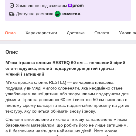
Замовлення під захистом
Доступна доставка
Опис
Характеристики
Доставка
Оплата
Умови п
Опис
М’яка іграшка слоник RESTEQ 60 см — плюшевий сірий
слон-подушка, милий подарунок для дітей і дівчат,
м’який і затишний
М’яка іграшка слоник RESTEQ — це чарівна плюшева
подушка у вигляді милого слоненяти, яка неодмінно стане
улюбленцем вашої дитини або зворушливим подарунком для
дівчини. Іграшка довжиною 60 см і висотою 50 см виконана в
ніжному сірому кольорі та має надзвичайно приємну на дотик
текстуру, яку хочеться обіймати знову і знову.
Слоненя виготовлене з якісного плюшу та наповнене м’яким
бавовняним матеріалом, що робить його не лише затишним,
а й безпечним навіть для найменших дітей. Його можна