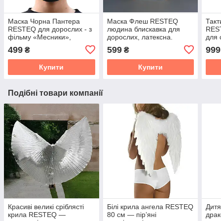
Маска Чорна Пантера
Маска Флеш RESTEQ
Такт
RESTEQ для дорослих - з
людина блискавка для
RES
фільму «Месники»,
дорослих, латексна.
для 
універсальний розмір
Косплей Баррі Аллен
пейн
499
599
999
₴
₴
мото
екст
Купити
Купити
спор
Подібні товари компанії
Красиві великі сріблясті
Білі крила ангела RESTEQ
Дитя
крила RESTEQ —
80 см — пір’яні
дра