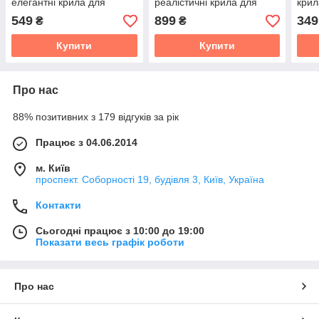
елегантні крила для
реалістичні крила для
крил
вечірок, шоу та
косплею, фотосесій та
косп
549
899
349
₴
₴
танцювальних виступів,
святкових подій
для 
легкі та ефектні аксесуари
Купити
Купити
для
Про нас
88% позитивних з 179 відгуків за рік
Працює з 04.06.2014
м. Київ
проспект. Соборності 19, будівля 3, Київ, Україна
Контакти
Сьогодні працює з 10:00 до 19:00
Показати весь графік роботи
Про нас