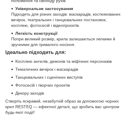
положення та свободу рухів.
Універсальне застосування
Підходять для різних заходів: маскарадів, костюмованих
вечірок, театральних і танцювальних постановок,
косплею, фотосесій і відеопроєктів.
Легкість конструкції
Попри великий розмір, крила залишаються легкими й
зручними для тривалого носіння.
Ідеально підходить для:
Косплею ангелів, демонів та міфічних персонажів
Тематичних вечірок і маскарадів
Танцювальних і сценічних виступів
Фотосесій і творчих проєктів
Декору заходів
Створіть яскравий, незабутній образ за допомогою чорних
крил RESTEQ — ефектної деталі, що зробить вас центром
будь-якої події!