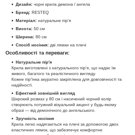
Дизайн:
чорні крила демона / ангела
Бренд:
RESTEQ
Матеріал:
натуральне пір'я
Висота:
50 см
Ширина:
80 см
Спосіб носіння:
дві лямки на плечі
Особливості та переваги:
Натуральне пір'я
Крила виготовлені з натурального пір'я, що надає їм
живого, багатого та реалістичного вигляду.
Кожне пір'їнка акуратно закріплена для довговічності та
надійності.
Ефектний зовнішній вигляд
Широкий розмах у 80 см і насичений чорний колір
створюють потужний візуальний акцент у будь-якому
образі — від демонічного до ангельського.
Зручність носіння
Крила легко надягаються на плечі за допомогою двох
еластичних лямок, що забезпечує комфортне