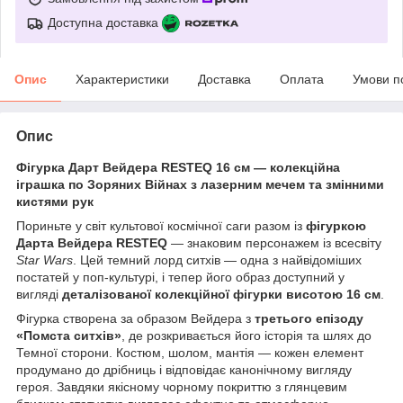
Доступна доставка
Опис
Характеристики
Доставка
Оплата
Умови п
Опис
Фігурка Дарт Вейдера RESTEQ 16 см — колекційна
іграшка по Зоряних Війнах з лазерним мечем та змінними
кистями рук
Пориньте у світ культової космічної саги разом із
фігуркою
Дарта Вейдера RESTEQ
— знаковим персонажем із всесвіту
Star Wars
. Цей темний лорд ситхів — одна з найвідоміших
постатей у поп-культурі, і тепер його образ доступний у
вигляді
деталізованої колекційної фігурки висотою 16 см
.
Фігурка створена за образом Вейдера з
третього епізоду
«Помста ситхів»
, де розкривається його історія та шлях до
Темної сторони. Костюм, шолом, мантія — кожен елемент
продумано до дрібниць і відповідає канонічному вигляду
героя. Завдяки якісному чорному покриттю з глянцевим