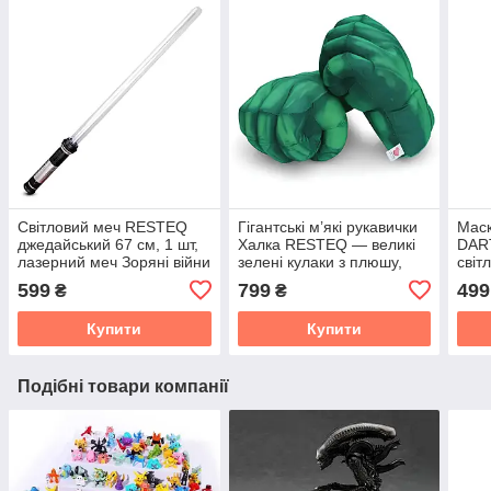
Світловий меч RESTEQ
Гігантські м’які рукавички
Маск
джедайський 67 см, 1 шт,
Халка RESTEQ — великі
DAR
лазерний меч Зоряні війни
зелені кулаки з плюшу,
світ
з ефектами
для дітей і дорослих, 25
підс
599
799
499
₴
₴
см
Воїн
Купити
Купити
Подібні товари компанії