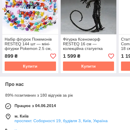
Набір фігурок Покемонів
Фігурка Ксеноморф
Ста
RESTEQ 144 шт — міні-
RESTEQ 16 см —
Comp
фігурки Pokemon 2.5 см,
колекційна статуетка
18 с
колекційні іграшки для
Чужого з фільму «Чужий»
фігу
899
1 599
1 1
₴
₴
дітей
на підставці
коле
арт-
Купити
Купити
Про нас
89% позитивних з 180 відгуків за рік
Працює з 04.06.2014
м. Київ
проспект. Соборності 19, будівля 3, Київ, Україна