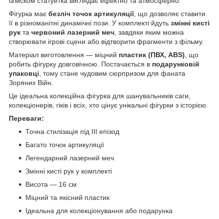
блиском статуетка виглядає ефектно та атмосферно.
Фігурка має
безліч точок артикуляції
, що дозволяє ставити
її в різноманітні динамічні пози. У комплекті йдуть
змінні кисті
рук
та
червоний лазерний меч
, завдяки яким можна
створювати ігрові сцени або відтворити фрагменти з фільму.
Матеріал виготовлення — міцний
пластик (ПВХ, ABS)
, що
робить фігурку довговічною. Постачається в
подарунковій
упаковці
, тому стане чудовим сюрпризом для фаната
Зоряних Війн.
Це ідеальна колекційна фігурка для шанувальників саги,
колекціонерів, гіків і всіх, хто цінує унікальні фігурки з історією.
Переваги:
Точна стилізація під III епізод
Багато точок артикуляції
Легендарний лазерний меч
Змінні кисті рук у комплекті
Висота — 16 см
Міцний та якісний пластик
Ідеальна для колекціонування або подарунка