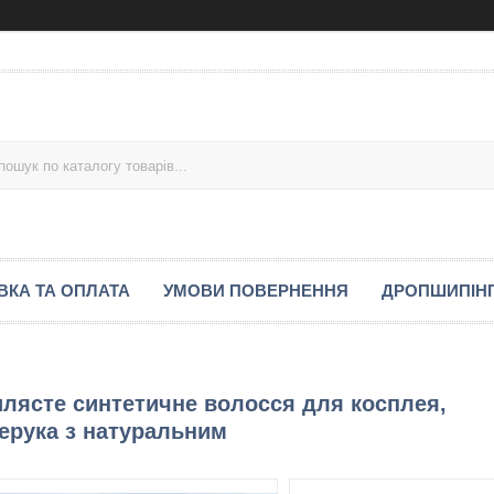
ВКА ТА ОПЛАТА
УМОВИ ПОВЕРНЕННЯ
ДРОПШИПІН
илясте синтетичне волосся для косплея,
перука з натуральним