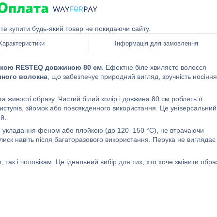
ете купити будь-який товар не покидаючи сайту.
Характеристики
Інформація для замовлення
укою RESTEQ довжиною 80 см
. Ефектне біле хвилясте волосся
чного волокна
, що забезпечує природний вигляд, зручність носіння
а живості образу. Чистий білий колір і довжина 80 см роблять її
виступів, зйомок або повсякденного використання. Це універсальний
й.
є укладання феном або плойкою (до 120–150 °C), не втрачаючи
блиск навіть після багаторазового використання. Перука не виглядає
м, так і чоловікам. Це ідеальний вибір для тих, хто хоче змінити обра