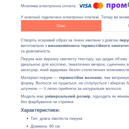
У компанії підключені електронні платежі. Тепер ви мож
Опис
Створіть яскравий образ за лічені хвилини з довгою
пер
виготовлене з
високоякісного термостійкого синтети
та довговічність.
Перука має виразну хвилясту текстуру, що додає об’єму т
ідеальною для косплею, тематичних вечірок, сценічних 
аксесуар, який відкриває безліч стилістичних можливосте
Матеріал перуки —
термостійке волокно
, яке витриму
форму. Волосся не пушиться, не сплутується і зберігає 
штучною — її легко прийняти за натуральне волосся.
Модель має
універсальний розмір
, підходить як жінка
без фарбування чи стрижок.
Характеристики:
Тип: довга хвиляста перука
Довжина: 80 см