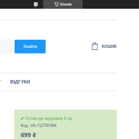
Кошик
КОШИК
Знайти
Г
ВІДГУКИ
Готово до відправки 6 од.
Код:
VA-712787494
699 ₴