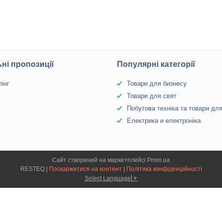
ні пропозиції
Популярні категорії
інг
Товари для бизнесу
Товари для свят
Побутова техніка та товари дл
Електрика и електроніка
Сайт створений на маркетплейсі
Prom.ua
RESTEQ |
Поскаржитися на контент
|
Політика конфіденційності
Select Language
▼