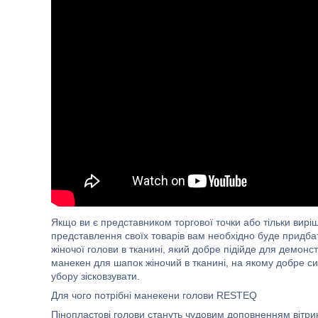
Якщо ви є представником торгової точки або тільки виріш
представлення своїх товарів вам необхідно буде придба
жіночої голови в тканині, який добре підійде для демонс
манекен для шапок жіночий в тканині, на якому добре си
убору зісковзувати.
Для чого потрібні манекени голови RESTEQ
Пінопластові голови стануть чудовим доповненням вітри