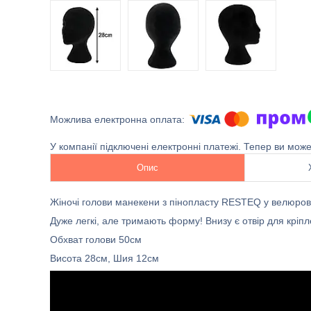
У компанії підключені електронні платежі. Тепер ви мож
Опис
Жіночі голови манекени з пінопласту RESTEQ у велюровій
Дуже легкі, але тримають форму! Внизу є отвір для кріпл
Обхват голови 50см
Висота 28см, Шия 12см