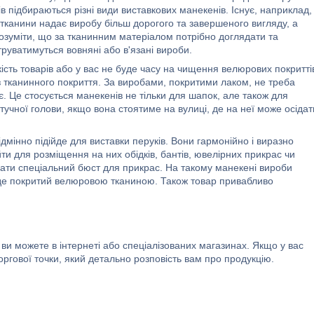
ів підбираються різні види виставкових манекенів. Існує, наприклад,
п тканини надає виробу більш дорогого та завершеного вигляду, а
 розуміти, що за тканинним матеріалом потрібно доглядати та
руватимуться вовняні або в'язані вироби.
ість товарів або у вас не буде часу на чищення велюрових покритті
 тканинного покриття. За виробами, покритими лаком, не треба
є. Це стосується манекенів не тільки для шапок, але також для
тучної голови, якщо вона стоятиме на вулиці, де на неї може осідат
дмінно підійде для виставки перуків. Вони гармонійно і виразно
ти для розміщення на них обідків, бантів, ювелірних прикрас чи
ати спеціальний бюст для прикрас. На такому манекені вироби
де покритий велюровою тканиною. Також товар привабливо
ви можете в інтернеті або спеціалізованих магазинах. Якщо у вас
ргової точки, який детально розповість вам про продукцію.