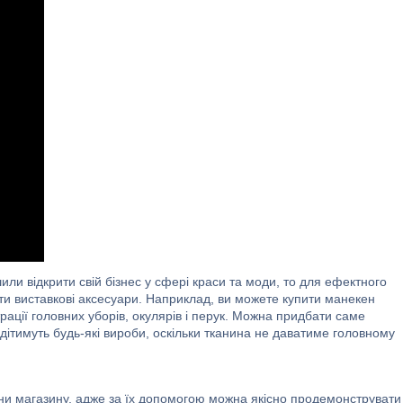
или відкрити свій бізнес у сфері краси та моди, то для ефектного
ти виставкові аксесуари. Наприклад, ви можете купити манекен
трації головних уборів, окулярів і перук. Можна придбати саме
дітимуть будь-які вироби, оскільки тканина не даватиме головному
ни магазину, адже за їх допомогою можна якісно продемонструвати