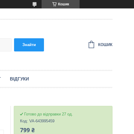
Кошик
КОШИК
Знайти
Г
ВІДГУКИ
Готово до відправки 27 од.
Код:
VA-643995459
799 ₴