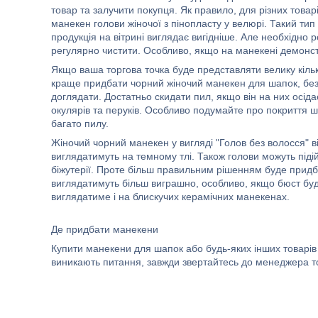
товар та залучити покупця. Як правило, для різних товар
манекен голови жіночої з пінопласту у велюрі. Такий ти
продукція на вітрині виглядає вигідніше. Але необхідно
регулярно чистити. Особливо, якщо на манекені демонст
Якщо ваша торгова точка буде представляти велику кільк
краще придбати чорний жіночий манекен для шапок, без
доглядати. Достатньо скидати пил, якщо він на них осіда
окулярів та перуків. Особливо подумайте про покриття ш
багато пилу.
Жіночий чорний манекен у вигляді "Голов без волосся" ві
виглядатимуть на темному тлі. Також голови можуть підій
біжутерії. Проте більш правильним рішенням буде придб
виглядатимуть більш виграшно, особливо, якщо бюст бу
виглядатиме і на блискучих керамічних манекенах.
Де придбати манекени
Купити манекени для шапок або будь-яких інших товарів 
виникають питання, завжди звертайтесь до менеджера то