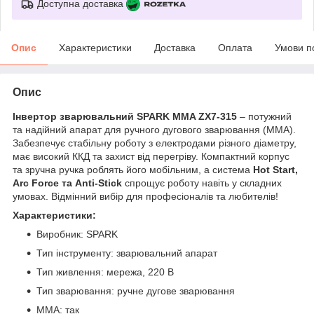
Доступна доставка
Опис
Характеристики
Доставка
Оплата
Умови п
Опис
Інвертор зварювальний SPARK MMA ZX7-315
– потужний
та надійний апарат для ручного дугового зварювання (MMA).
Забезпечує стабільну роботу з електродами різного діаметру,
має високий ККД та захист від перегріву. Компактний корпус
та зручна ручка роблять його мобільним, а система
Hot Start,
Arc Force та Anti-Stick
спрощує роботу навіть у складних
умовах. Відмінний вибір для професіоналів та любителів!
Характеристики:
Виробник: SPARK
Тип інструменту: зварювальний апарат
Тип живлення: мережа, 220 В
Тип зварювання: ручне дугове зварювання
MMA: так