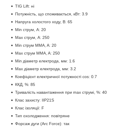
TIG Lift: ні
Потужність, що споживається, кВт: 3.9
Напруга холостого ходу, В: 65
Min струм, A: 20
Max струм, A: 250
Min струм MMA, A: 20
Max струм MMA, A: 250
Min діаметр електрода, мм: 1.6
Max діаметр електрода, мм: 3.2
Коефіцієнт електричної потужності cos: 0.7
ККД, %: 85
Тривалість навантаження при max струмі, %: 40
Клас захисту: IIP21S
Клас ізоляції: F
Тип охолодження: повітряне
Форсаж дуги (Аrc Force): так