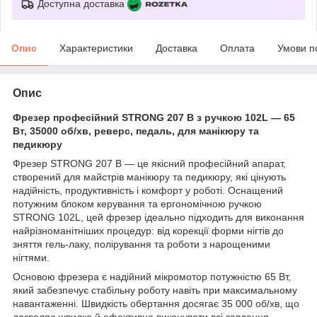
Доступна доставка
Опис
Характеристики
Доставка
Оплата
Умови п
Опис
Фрезер професійний STRONG 207 B з ручкою 102L — 65
Вт, 35000 об/хв, реверс, педаль, для манікюру та
педикюру
Фрезер STRONG 207 B — це якісний професійний апарат,
створений для майстрів манікюру та педикюру, які цінують
надійність, продуктивність і комфорт у роботі. Оснащений
потужним блоком керування та ергономічною ручкою
STRONG 102L, цей фрезер ідеально підходить для виконання
найрізноманітніших процедур: від корекції форми нігтів до
зняття гель-лаку, полірування та роботи з нарощеними
нігтями.
Основою фрезера є надійний мікромотор потужністю 65 Вт,
який забезпечує стабільну роботу навіть при максимальному
навантаженні. Швидкість обертання досягає 35 000 об/хв, що
дозволяє швидко й ефективно виконувати всі завдання.