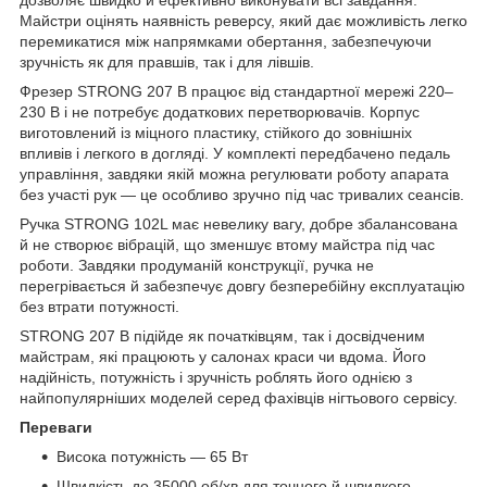
Майстри оцінять наявність реверсу, який дає можливість легко
перемикатися між напрямками обертання, забезпечуючи
зручність як для правшів, так і для лівшів.
Фрезер STRONG 207 B працює від стандартної мережі 220–
230 В і не потребує додаткових перетворювачів. Корпус
виготовлений із міцного пластику, стійкого до зовнішніх
впливів і легкого в догляді. У комплекті передбачено педаль
управління, завдяки якій можна регулювати роботу апарата
без участі рук — це особливо зручно під час тривалих сеансів.
Ручка STRONG 102L має невелику вагу, добре збалансована
й не створює вібрацій, що зменшує втому майстра під час
роботи. Завдяки продуманій конструкції, ручка не
перегрівається й забезпечує довгу безперебійну експлуатацію
без втрати потужності.
STRONG 207 B підійде як початківцям, так і досвідченим
майстрам, які працюють у салонах краси чи вдома. Його
надійність, потужність і зручність роблять його однією з
найпопулярніших моделей серед фахівців нігтьового сервісу.
Переваги
Висока потужність — 65 Вт
Швидкість до 35000 об/хв для точного й швидкого