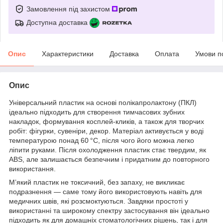
Замовлення під захистом
Доступна доставка
Опис
Характеристики
Доставка
Оплата
Умови п
Опис
Універсальний пластик на основі полікапролактону (ПКЛ)
ідеально підходить для створення тимчасових зубних
накладок, формування косплей-кликів, а також для творчих
робіт: фігурки, сувеніри, декор. Матеріал активується у воді
температурою понад 60 °C, після чого його можна легко
ліпити руками. Після охолодження пластик стає твердим, як
ABS, але залишається безпечним і придатним до повторного
використання.
М’який пластик не токсичний, без запаху, не викликає
подразнення — саме тому його використовують навіть для
медичних швів, які розсмоктуються. Завдяки простоті у
використанні та широкому спектру застосування він ідеально
підходить як для домашніх стоматологічних рішень, так і для