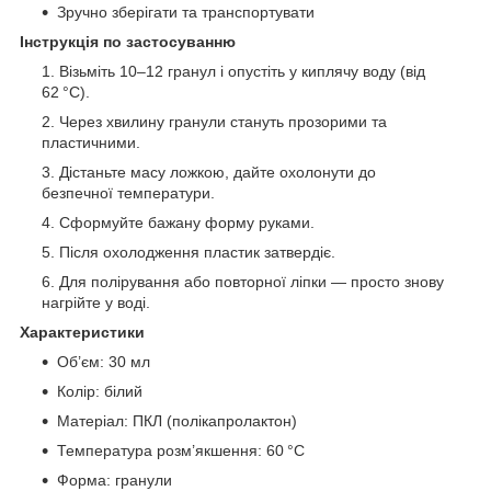
Зручно зберігати та транспортувати
Інструкція по застосуванню
Візьміть 10–12 гранул і опустіть у киплячу воду (від
62 °C).
Через хвилину гранули стануть прозорими та
пластичними.
Дістаньте масу ложкою, дайте охолонути до
безпечної температури.
Сформуйте бажану форму руками.
Після охолодження пластик затвердіє.
Для полірування або повторної ліпки — просто знову
нагрійте у воді.
Характеристики
Об’єм: 30 мл
Колір: білий
Матеріал: ПКЛ (полікапролактон)
Температура розм’якшення: 60 °C
Форма: гранули