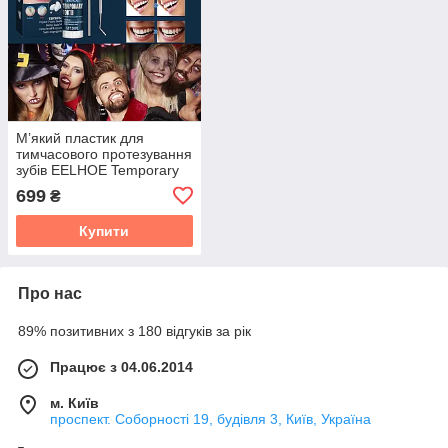
М’який пластик для
тимчасового протезування
зубів EELHOE Temporary
Tooth 30 мл — пластилін
699
₴
для зубів та творчості
Купити
Про нас
89% позитивних з 180 відгуків за рік
Працює з 04.06.2014
м. Київ
проспект. Соборності 19, будівля 3, Київ, Україна