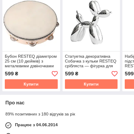
Бубон RESTEQ діаметром
Статуетка декоративна
Набі
25 см (10 дюймів) з
Собачка з кульки RESTEQ
підс
металевими дзвіночками
срібляста — фігурка для
RES
— ударний музичний
інтер'єру Balloon Dog у
12 ш
599
599
599
₴
₴
інструмент для музикантів,
стилі Джеффа Кунса,
підс
оркестру, ансамблю
10×10×4 см
Купити
Купити
Про нас
89% позитивних з 180 відгуків за рік
Працює з 04.06.2014