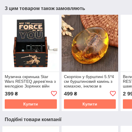
З цим товаром також замовляють
Музична скринька Star
Скорпіон у бурштині 5.5*4
Вели
Wars RESTEQ дерев'яна з
см бурштиновий камінь з
RES
мелодією Зоряних війн
комахою, інклюзи в
шамп
подарунок колекція
бурштині, імітація
3 лі
399
499
2 9
₴
₴
бурштину
кели
Купити
Купити
Подібні товари компанії