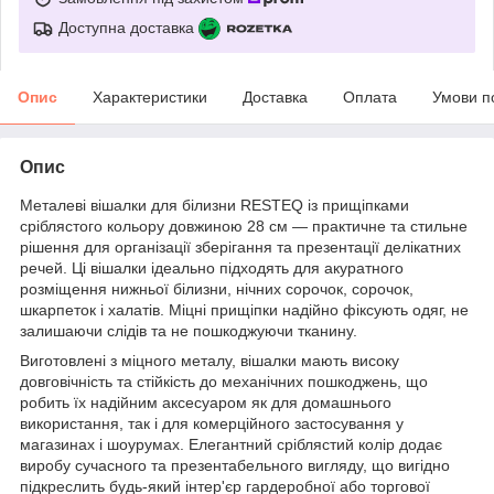
Доступна доставка
Опис
Характеристики
Доставка
Оплата
Умови п
Опис
Металеві вішалки для білизни RESTEQ із прищіпками
сріблястого кольору довжиною 28 см — практичне та стильне
рішення для організації зберігання та презентації делікатних
речей. Ці вішалки ідеально підходять для акуратного
розміщення нижньої білизни, нічних сорочок, сорочок,
шкарпеток і халатів. Міцні прищіпки надійно фіксують одяг, не
залишаючи слідів та не пошкоджуючи тканину.
Виготовлені з міцного металу, вішалки мають високу
довговічність та стійкість до механічних пошкоджень, що
робить їх надійним аксесуаром як для домашнього
використання, так і для комерційного застосування у
магазинах і шоурумах. Елегантний сріблястий колір додає
виробу сучасного та презентабельного вигляду, що вигідно
підкреслить будь-який інтер'єр гардеробної або торгової