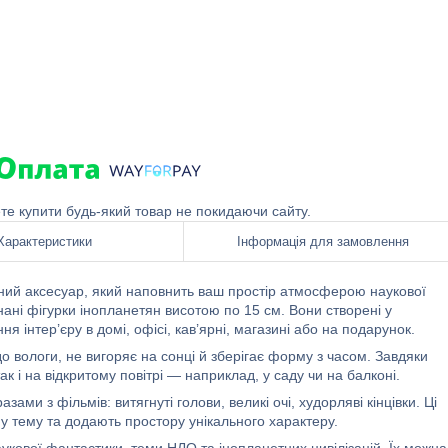
ете купити будь-який товар не покидаючи сайту.
Характеристики
Інформація для замовлення
ий аксесуар, який наповнить ваш простір атмосферою наукової
нані фігурки інопланетян висотою по 15 см. Вони створені у
 інтер’єру в домі, офісі, кав’ярні, магазині або на подарунок.
о вологи, не вигоряє на сонці й зберігає форму з часом. Завдяки
к і на відкритому повітрі — наприклад, у саду чи на балконі.
ми з фільмів: витягнуті голови, великі очі, худорляві кінцівки. Ці
 тему та додають простору унікального характеру.