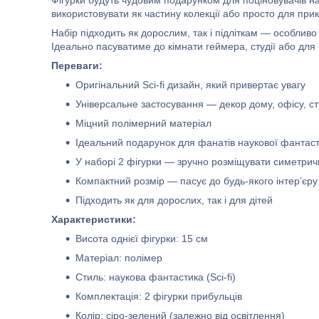
Фігурки будуть чудовим подарунком для поціновувачів на
використовувати як частину колекції або просто для прик
Набір підходить як дорослим, так і підліткам — особливо
Ідеально пасуватиме до кімнати геймера, студії або для 
Переваги:
Оригінальний Sci-fi дизайн, який привертає увагу
Універсальне застосування — декор дому, офісу, ст
Міцний полімерний матеріал
Ідеальний подарунок для фанатів наукової фантас
У наборі 2 фігурки — зручно розміщувати симетрич
Компактний розмір — пасує до будь-якого інтер’єру
Підходить як для дорослих, так і для дітей
Характеристики:
Висота однієї фігурки: 15 см
Матеріал: полімер
Стиль: наукова фантастика (Sci-fi)
Комплектація: 2 фігурки прибульців
Колір: сіро-зелений (залежно від освітлення)