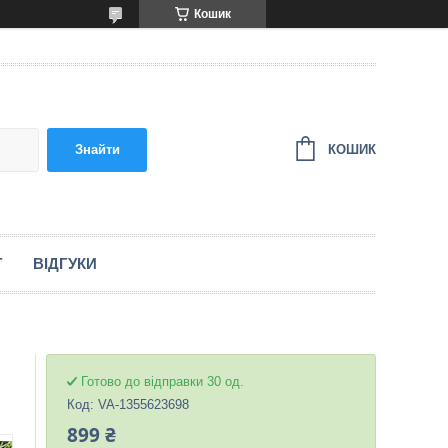
Кошик
КОШИК
Знайти
Г
ВІДГУКИ
Готово до відправки 30 од.
Код:
VA-1355623698
899 ₴