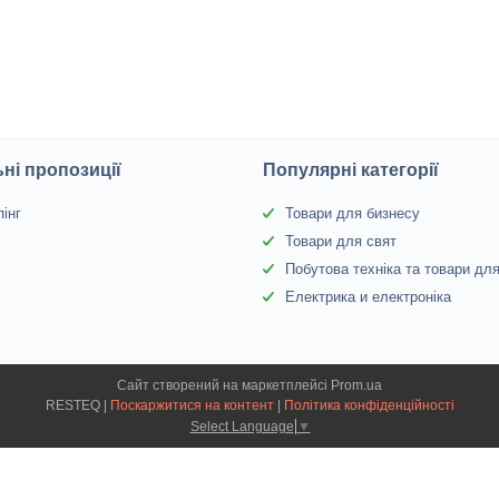
ні пропозиції
Популярні категорії
інг
Товари для бизнесу
Товари для свят
Побутова техніка та товари дл
Електрика и електроніка
Сайт створений на маркетплейсі
Prom.ua
RESTEQ |
Поскаржитися на контент
|
Політика конфіденційності
Select Language
▼