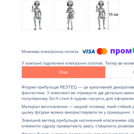
У компанії підключені електронні платежі. Тепер ви мож
Опис
Фігурки прибульців RESTEQ — це креативний декоративн
фантастики. У комплекті ви отримуєте дві детально вико
популярному Sci-fi стилі й чудово пасують для оформлення
Матеріал виготовлення — міцний полімер, який стійкий д
цьому фігурки можна використовувати як у приміщенні, та
Зовнішній вигляд прибульців натхненний класичними образа
елементи одразу привертають увагу, створюють розмовну