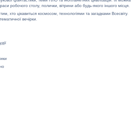
укової фантастики, теми НЛО та інопланетних цивілізацій. Їх можна
раси робочого столу, полички, вітрини або будь-якого іншого місця.
 тим, хто цікавиться космосом, технологіями та загадками Всесвіту.
тематичної вечірки.
удії
тики
но