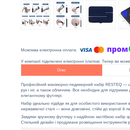
У компанії підключені електронні платежі. Тепер ви мож
Опис
Професійний манікюрно-педикюрний набір RESTEQ — це у
рук і ніг, а також обличчям. Все необхідне для підтримк
елегантному футлярі.
Набір ідеально підійде як для особистого використання вд
нержавіючої сталі — вони довговічні, стійкі до корозії й л
Завдяки зручному футляру з надійною застібкою набір зр
Стильний дизайн і продумане розміщення інструментів ро