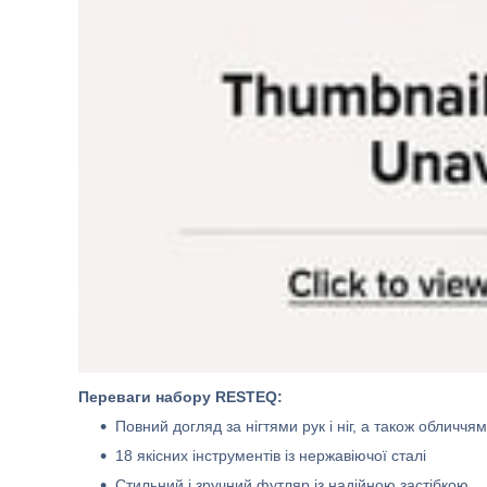
Переваги набору RESTEQ:
Повний догляд за нігтями рук і ніг, а також обличчям
18 якісних інструментів із нержавіючої сталі
Стильний і зручний футляр із надійною застібкою