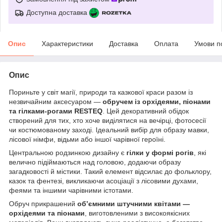
Доступна доставка
Опис
Характеристики
Доставка
Оплата
Умови п
Опис
Пориньте у світ магії, природи та казкової краси разом із
незвичайним аксесуаром —
обручем із орхідеями, піонами
та гілками-рогами RESTEQ
. Цей декоративний обідок
створений для тих, хто хоче виділятися на вечірці, фотосесії
чи костюмованому заході. Ідеальний вибір для образу мавки,
лісової німфи, відьми або іншої чарівної героїні.
Центральною родзинкою дизайну є
гілки у формі рогів
, які
велично підіймаються над головою, додаючи образу
загадковості й містики. Такий елемент відсилає до фольклору,
казок та фентезі, викликаючи асоціації з лісовими духами,
феями та іншими чарівними істотами.
Обруч прикрашений
об’ємними штучними квітами —
орхідеями та піонами
, виготовленими з високоякісних