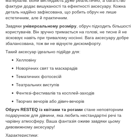
матеріалів. Вони виглядають дуже реалістично, а багатство
фактури додає вишуканості та ефектності аксесуару. Кожна
деталь надійно зафіксована, що робить обруч не лише
естетичним, але й практичним.
Завдяки
універсальному розміру
, обруч підходить більшості
користувачів. Він зручно тримається на голові, не тисне й не
зісковзує навіть при тривалому носінні. Вага аксесуару добре
збалансована, тож ви не відчуєте дискомфорту.
Такий аксесуар ідеально підійде для:
Хелловіну
Новорічних свят та маскарадів
Тематичних фотосесій
Театральних виступів
Фентезі-фестивалів та косплей-заходів
Творчих вечорів або дівич-вечорів
Обруч RESTEQ із квітами та рогами
стане неповторним
подарунком для дівчини, яка любить нестандартні речі та
чарівну атмосферу. Ваша фантазія оживе завдяки цьому
дивовижному аксесуару!
Характеристики: