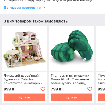
Повернення товару впродовж 14 днів за рахунок покупця
Всі умови повернення
З цим товаром також замовляють
Ляльковий дерев`яний
Гігантські м’які рукавички
Фігу
будиночок CuteBee.
Халка RESTEQ — великі
Funk
Конструктор мініатюрний
зелені кулаки з плюшу,
віні
ляльковий будиночок з
для дітей і дорослих, 25
POP 
999
799
999
₴
₴
підсвічуванням
см
пода
20x17x16.5см
см
Купити
Купити