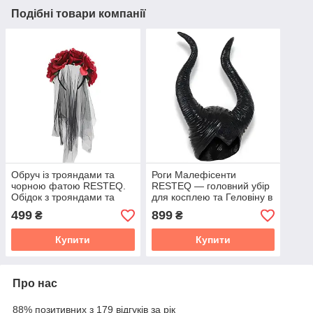
Подібні товари компанії
Обруч із трояндами та
Роги Малефісенти
чорною фатою RESTEQ.
RESTEQ — головний убір
Обідок з трояндами та
для косплею та Геловіну в
фатою. Обруч з червоні
стилі культового
499
899
₴
₴
троянди і фата на
персонажа з фільму
Хеллоуїн. Прикраса для
"Малефісента"
Купити
Купити
Про нас
88% позитивних з 179 відгуків за рік