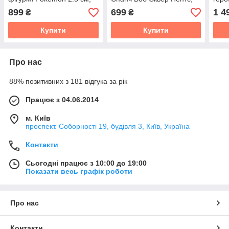
колекційні іграшки для
іграшка Sponge Bob
Блис
899
699
1 4
₴
₴
дітей
Square Pants
Купити
Купити
Про нас
88% позитивних з 181 відгука за рік
Працює з 04.06.2014
м. Київ
проспект. Соборності 19, будівля 3, Київ, Україна
Контакти
Сьогодні працює з 10:00 до 19:00
Показати весь графік роботи
Про нас
Контакти