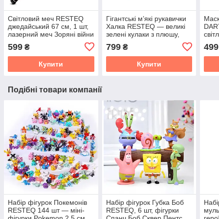
Світловий меч RESTEQ
Гігантські м’які рукавички
Маск
джедайський 67 см, 1 шт,
Халка RESTEQ — великі
DAR
лазерний меч Зоряні війни
зелені кулаки з плюшу,
світ
з ефектами
для дітей і дорослих, 25
підс
599
799
499
₴
₴
см
Воїн
Купити
Купити
Подібні товари компанії
Набір фігурок Покемонів
Набір фігурок Губка Боб
Наб
RESTEQ 144 шт — міні-
RESTEQ, 6 шт, фігурки
муль
фігурки Pokemon 2.5 см,
Спанч Боб Сквер Пентс,
геро