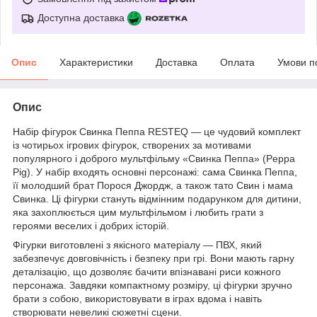
Доступна доставка
Опис
Характеристики
Доставка
Оплата
Умови п
Опис
Набір фігурок Свинка Пеппа RESTEQ — це чудовий комплект
із чотирьох ігрових фігурок, створених за мотивами
популярного і доброго мультфільму «Свинка Пеппа» (Peppa
Pig). У набір входять основні персонажі: сама Свинка Пеппа,
її молодший брат Порося Джордж, а також тато Свин і мама
Свинка. Ці фігурки стануть відмінним подарунком для дитини,
яка захоплюється цим мультфільмом і любить грати з
героями веселих і добрих історій.
Фігурки виготовлені з якісного матеріалу — ПВХ, який
забезпечує довговічність і безпеку при грі. Вони мають гарну
деталізацію, що дозволяє бачити впізнавані риси кожного
персонажа. Завдяки компактному розміру, ці фігурки зручно
брати з собою, використовувати в іграх вдома і навіть
створювати невеликі сюжетні сцени.