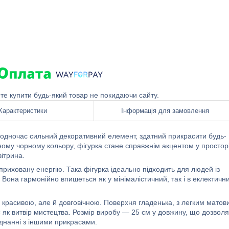
ете купити будь-який товар не покидаючи сайту.
Характеристики
Інформація для замовлення
одночас сильний декоративний елемент, здатний прикрасити будь-
еному чорному кольору, фігурка стане справжнім акцентом у простор
ітрина.
приховану енергію. Така фігурка ідеально підходить для людей із
Вона гармонійно впишеться як у мінімалістичний, так і в еклектичн
е красивою, але й довговічною. Поверхня гладенька, з легким матов
як витвір мистецтва. Розмір виробу — 25 см у довжину, що дозволя
єднанні з іншими прикрасами.