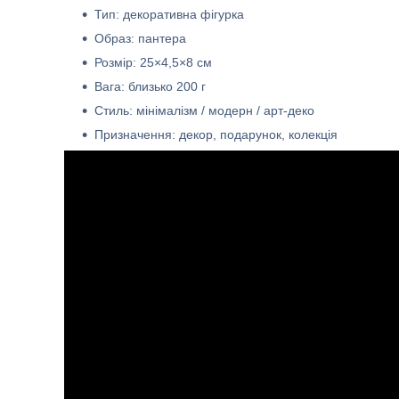
Тип: декоративна фігурка
Образ: пантера
Розмір: 25×4,5×8 см
Вага: близько 200 г
Стиль: мінімалізм / модерн / арт-деко
Призначення: декор, подарунок, колекція