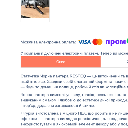
У компанії підключені електронні платежі. Тепер ви мож
Опис
Статуетка Чорна пантера RESTEQ — це витончений та в
який інтер'єр. Завдяки своїй елегантній формі та насич
— будь то домашня полиця, робочий стіл чи колекційна в
Чорна пантера символізує силу, грацію, незалежність та 
вишуканим смаком і любов’ю до естетики дикої природи. 
інтер’єр, додаючи загадковості й стилю.
Фігурка виготовлена з міцного ПВХ, що робить її не лиш
ефектом — пантера виглядає реалістично, але водночас 
використовувати її як окремий елемент декору або у по