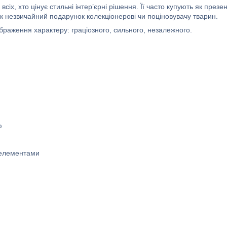
 всіх, хто цінує стильні інтер’єрні рішення. Її часто купують як презе
к незвичайний подарунок колекціонерові чи поціновувачу тварин.
раження характеру: граціозного, сильного, незалежного.
ю
 елементами