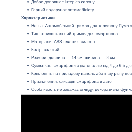
Добре доповнює інтер’єр салону
Гарний подарунок автомобілісту
Характеристики
Назва: Автомобільний тримач для телефону Пума 
Тип: горизонтальний тримач для смартфона
Матеріали: ABS-пластик, силікон
Колір: золотий
Розміри: довжина — 14 см, ширина — 8 см
Сумісність: смартфони з діагоналлю від 4 до 6,5 дю
Кріплення: на приладову панель або іншу рівну по
Призначення: фіксація смартфона в авто
Особливості: не заважає огляду, декоративна функц