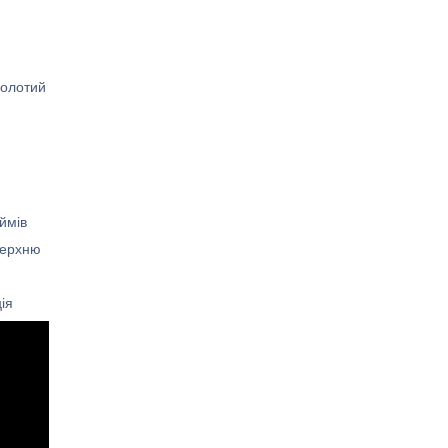
золотий
ймів
верхню
ія