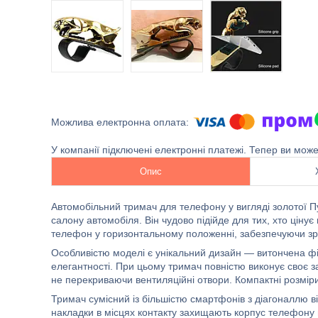
У компанії підключені електронні платежі. Тепер ви мож
Опис
Автомобільний тримач для телефону у вигляді золотої П
салону автомобіля. Він чудово підійде для тих, хто ціну
телефон у горизонтальному положенні, забезпечуючи зручн
Особливістю моделі є унікальний дизайн — витончена фі
елегантності. При цьому тримач повністю виконує своє 
не перекриваючи вентиляційні отвори. Компактні розміри
Тримач сумісний із більшістю смартфонів з діагоналлю ві
накладки в місцях контакту захищають корпус телефону ві