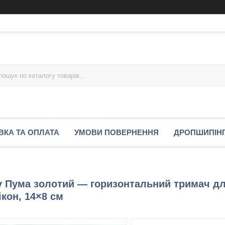
ВКА ТА ОПЛАТА
УМОВИ ПОВЕРНЕННЯ
ДРОПШИПІН
 Пума золотий — горизонтальний тримач д
ікон, 14×8 см