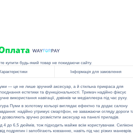
ете купити будь-який товар не покидаючи сайту.
Характеристики
Інформація для замовлення
уми — це не лише зручний аксесуар, а й стильна прикраса для
є поєднання естетики та функціональності. Тримач надійно фіксує
е використання навігації, дзвінків чи медіаплеєра під час руху.
гура Пуми в золотому кольорі виглядає ефектно та додає салону
завдання: надійно утримує смартфон, не заважаючи огляду дороги т
 дозволяють зручно розмістити аксесуар на панелі приладів.
д 4 до 6,5 дюймів, тож підходить майже всім користувачам. Силікон
д подряпин і запобігають ковзанню, навіть під час різких маневрів.