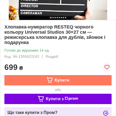
Хлопавка-нумератор RESTEQ чорного
кольору Universal Studios 30×27 см —
режисерська хлопавка для дублів, зйомок і
подарунка
Готово до відправки 14 од.
Код: VA-1355623243
Роздріб
699
₴
Купити
або
Купити з
Що таке купити з Пром?