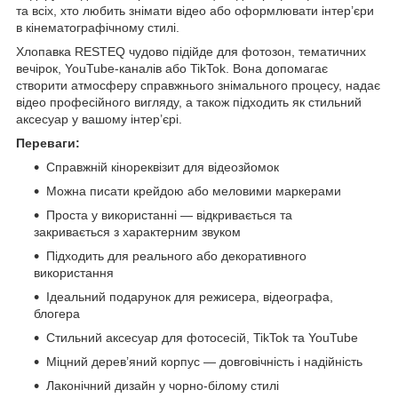
та всіх, хто любить знімати відео або оформлювати інтер’єри
в кінематографічному стилі.
Хлопавка RESTEQ чудово підійде для фотозон, тематичних
вечірок, YouTube-каналів або TikTok. Вона допомагає
створити атмосферу справжнього знімального процесу, надає
відео професійного вигляду, а також підходить як стильний
аксесуар у вашому інтер’єрі.
Переваги:
Справжній кінореквізит для відеозйомок
Можна писати крейдою або меловими маркерами
Проста у використанні — відкривається та
закривається з характерним звуком
Підходить для реального або декоративного
використання
Ідеальний подарунок для режисера, відеографа,
блогера
Стильний аксесуар для фотосесій, TikTok та YouTube
Міцний дерев’яний корпус — довговічність і надійність
Лаконічний дизайн у чорно-білому стилі