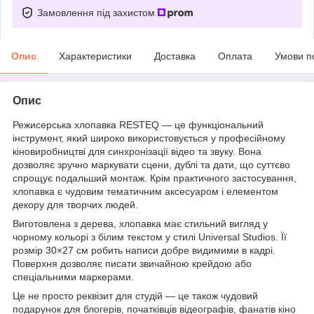
Замовлення під захистом
Опис
Характеристики
Доставка
Оплата
Умови п
Опис
Режисерська хлопавка RESTEQ — це функціональний
інструмент, який широко використовується у професійному
кіновиробництві для синхронізації відео та звуку. Вона
дозволяє зручно маркувати сцени, дублі та дати, що суттєво
спрощує подальший монтаж. Крім практичного застосування,
хлопавка є чудовим тематичним аксесуаром і елементом
декору для творчих людей.
Виготовлена з дерева, хлопавка має стильний вигляд у
чорному кольорі з білим текстом у стилі Universal Studios. Її
розмір 30×27 см робить написи добре видимими в кадрі.
Поверхня дозволяє писати звичайною крейдою або
спеціальними маркерами.
Це не просто реквізит для студій — це також чудовий
подарунок для блогерів, початківців відеографів, фанатів кіно