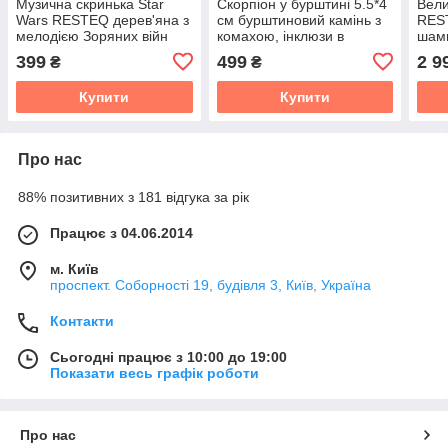
Музична скринька Star
Скорпіон у бурштині 5.5*4
Вели
Wars RESTEQ дерев'яна з
см бурштиновий камінь з
RES
мелодією Зоряних війн
комахою, інклюзи в
шамп
подарунок колекція
бурштині, імітація
3 лі
399
499
2 9
₴
₴
бурштину
кели
Купити
Купити
Про нас
88% позитивних з 181 відгука за рік
Працює з 04.06.2014
м. Київ
проспект. Соборності 19, будівля 3, Київ, Україна
Контакти
Сьогодні працює з 10:00 до 19:00
Показати весь графік роботи
Про нас