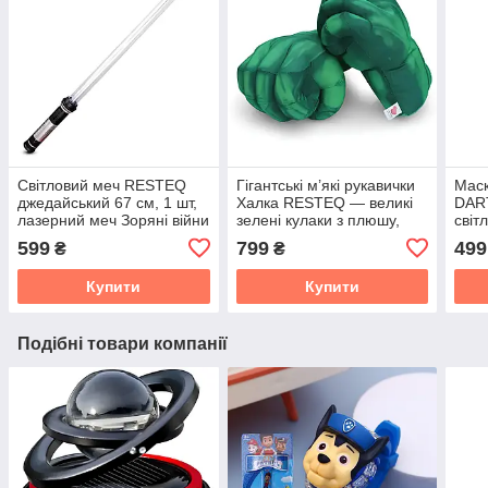
Світловий меч RESTEQ
Гігантські м’які рукавички
Маск
джедайський 67 см, 1 шт,
Халка RESTEQ — великі
DAR
лазерний меч Зоряні війни
зелені кулаки з плюшу,
світ
з ефектами
для дітей і дорослих, 25
підс
599
799
499
₴
₴
см
Воїн
Купити
Купити
Подібні товари компанії