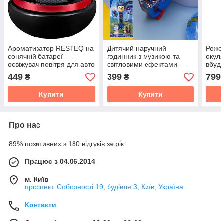
Ароматизатор RESTEQ на
Дитячий наручний
Роже
сонячній батареї —
годинник з музикою та
окул
освіжувач повітря для авто
світловими ефектами —
вбу
з ефектом обертання і
Чейз Щенячий патруль,
акум
449
399
799
₴
₴
левітації
інтерактивний годинник
робо
для хлопчиків і
El о
Купити
Купити
Про нас
89% позитивних з 180 відгуків за рік
Працює з 04.06.2014
м. Київ
проспект. Соборності 19, будівля 3, Київ, Україна
Контакти