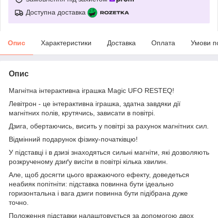
Доступна доставка
Опис
Характеристики
Доставка
Оплата
Умови п
Опис
Магнітна інтерактивна іграшка Magic UFO RESTEQ!
Левітрон - це інтерактивна іграшка, здатна завдяки дії
магнітних полів, крутячись, зависати в повітрі.
Дзига, обертаючись, висить у повітрі за рахунок магнітних сил.
Відмінний подарунок фізику-початківцю!
У підставці і в дзизі знаходяться сильні магніти, які дозволяють
розкрученому дзиґу висіти в повітрі кілька хвилин.
Але, щоб досягти цього вражаючого ефекту, доведеться
неабияк попітніти: підставка повинна бути ідеально
горизонтальна і вага дзиги повинна бути підібрана дуже
точно.
Положення підставки налаштовується за допомогою двох