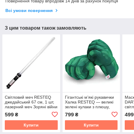
Повернення товару впродовж 14 днів за рахунок покупця
Всі умови повернення
З цим товаром також замовляють
Світловий меч RESTEQ
Гігантські м’які рукавички
Маск
джедайський 67 см, 1 шт,
Халка RESTEQ — великі
DAR
лазерний меч Зоряні війни
зелені кулаки з плюшу,
світ
з ефектами
для дітей і дорослих, 25
підс
599
799
499
₴
₴
см
Воїн
Купити
Купити