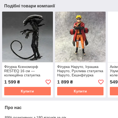
Подібні товари компанії
Фігурка Ксеноморф
Фігурка Наруто, Іграшка
Анім
RESTEQ 16 см —
Наруто, Рухлива статуетка
Узум
колекційна статуетка
Наруто, Екшнфігурка
коле
Чужого з фільму «Чужий»
Наруто, 15 см
Naru
1 599
1 899
549
₴
₴
на підставці
обра
анім
Купити
Купити
Про нас
89% позитивних з 180 відгуків за рік