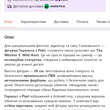
Доступна доставка
Опис
Характеристики
Доставка
Оплата
Умови п
Опис
Для шанувальників фентезі, відеоігор та світу Сапковського —
фігурка Геральта з Рівії
, головного героя культової гри
The
Witcher 3: Wild Hunt
. Це не просто іграшка чи сувенір — це
колекційна статуетка
, створена з неймовірною точністю та
увагою до кожної деталі.
Висота фігурки —
26 см
, виготовлена вона з міцного та
безпечного
преміального ПВХ
, розфарбована вручну
нетоксичними фарбами
, що робить її безпечною навіть для
дітей. Реалістична деталізація обличчя, обладунків, мечів і
спорядження передає образ Відьмака максимально точно.
Геральт з Рівії
зображений у бойовій позі, з рішучим виразом
обличчя та впізнаваною суворою мімікою. У комплекті йде
стійка підставка
, завдяки якій фігурку зручно розміщувати на