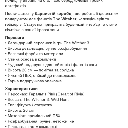
полиці, у вітрині, на столі або серед колекції ігрових
артефактів.
Постачається у
барвистій коробці
, що робить її ідеальним
подарунком для фанатів
The Witcher
, колекціонерів та
геймерів. Статуетка прикрасить будь-який інтер’єр та стане
візитівкою вашої ігрової зони.
Переваги
• Легендарний персонаж із гри The Witcher 3
• Висока деталізація, ручне розфарбування
• Безпечні фарби та матеріали
• Стійка основа в комплекті
• Чудовий подарунок для геймерів і фанатів саги
• Висота 26 см — помітна та солідна
• Якісний ПВХ, стійкий до пошкоджень
• Гарна подарункова упаковка
Характеристики
• Персонаж: Геральт з Рівії (Geralt of Rivia)
• Всесвіт: The Witcher 3: Wild Hunt
• Тип: фігурка / статуетка
• Висота: 26 см
• Матеріал: преміальний ПВХ
• Розфарбування: ручне, нетоксичне
• Підставка: так, у комплекті