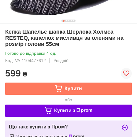
Кепка Шапельє шапка Шерлока Холмса
RESTEQ, капелюх мисливця за оленями на
розмір голови 55см
Готово до відправки 4 од.
Код: VA-1104477612
Роздріб
599
₴
Купити
або
Купити з
Що таке купити з Пром?
Замовлення під захистом