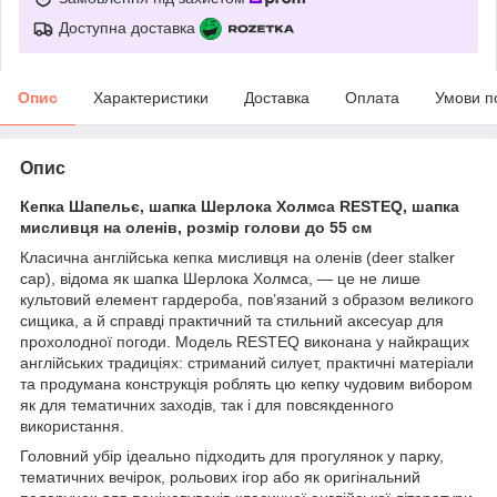
Доступна доставка
Опис
Характеристики
Доставка
Оплата
Умови п
Опис
Кепка Шапельє, шапка Шерлока Холмса RESTEQ, шапка
мисливця на оленів, розмір голови до 55 см
Класична англійська кепка мисливця на оленів (deer stalker
cap), відома як шапка Шерлока Холмса, — це не лише
культовий елемент гардероба, пов’язаний з образом великого
сищика, а й справді практичний та стильний аксесуар для
прохолодної погоди. Модель RESTEQ виконана у найкращих
англійських традиціях: стриманий силует, практичні матеріали
та продумана конструкція роблять цю кепку чудовим вибором
як для тематичних заходів, так і для повсякденного
використання.
Головний убір ідеально підходить для прогулянок у парку,
тематичних вечірок, рольових ігор або як оригінальний