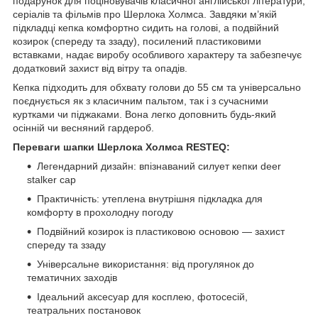
подарунок для поціновувачів класичної англійської літератури,
серіалів та фільмів про Шерлока Холмса. Завдяки м’якій
підкладці кепка комфортно сидить на голові, а подвійний
козирок (спереду та ззаду), посилений пластиковими
вставками, надає виробу особливого характеру та забезпечує
додатковий захист від вітру та опадів.
Кепка підходить для обхвату голови до 55 см та універсально
поєднується як з класичним пальтом, так і з сучасними
куртками чи піджаками. Вона легко доповнить будь-який
осінній чи весняний гардероб.
Переваги шапки Шерлока Холмса RESTEQ:
Легендарний дизайн: впізнаваний силует кепки deer
stalker cap
Практичність: утеплена внутрішня підкладка для
комфорту в прохолодну погоду
Подвійний козирок із пластиковою основою — захист
спереду та ззаду
Універсальне використання: від прогулянок до
тематичних заходів
Ідеальний аксесуар для косплею, фотосесій,
театральних постановок