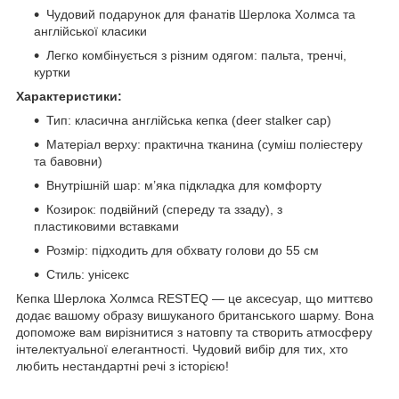
Чудовий подарунок для фанатів Шерлока Холмса та
англійської класики
Легко комбінується з різним одягом: пальта, тренчі,
куртки
Характеристики:
Тип: класична англійська кепка (deer stalker cap)
Матеріал верху: практична тканина (суміш поліестеру
та бавовни)
Внутрішній шар: м’яка підкладка для комфорту
Козирок: подвійний (спереду та ззаду), з
пластиковими вставками
Розмір: підходить для обхвату голови до 55 см
Стиль: унісекс
Кепка Шерлока Холмса RESTEQ — це аксесуар, що миттєво
додає вашому образу вишуканого британського шарму. Вона
допоможе вам вирізнитися з натовпу та створить атмосферу
інтелектуальної елегантності. Чудовий вибір для тих, хто
любить нестандартні речі з історією!