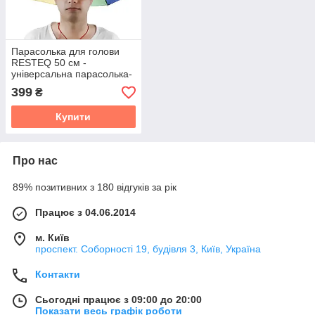
Парасолька для голови
RESTEQ 50 см -
універсальна парасолька-
капелюх на голову від
399
₴
сонця і дощу, складаний
головний аксесуар для
Купити
Про нас
89% позитивних з 180 відгуків за рік
Працює з 04.06.2014
м. Київ
проспект. Соборності 19, будівля 3, Київ, Україна
Контакти
Сьогодні працює з 09:00 до 20:00
Показати весь графік роботи