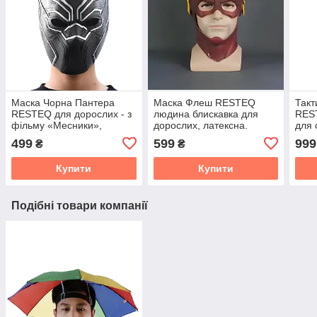
Маска Чорна Пантера
Маска Флеш RESTEQ
Такт
RESTEQ для дорослих - з
людина блискавка для
RES
фільму «Месники»,
дорослих, латексна.
для 
універсальний розмір
Косплей Баррі Аллен
пейн
499
599
999
₴
₴
мото
екст
Купити
Купити
спор
Подібні товари компанії