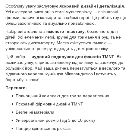
Особливу увагу заслуговує
яскравий дизайн і деталізація
.
Усі аксесуари виконані в стилі мультсеріалу — впізнавані
форми, насичені кольори та знайомі герої. Це робить гру ще
більш захопливою та візуально привабливою.
Набір виготовлено з
якісного пластику
, безпечного для
дітей. Усі елементи легкі, зручні для тримання в руці та не
створюють дискомфорту. Маска фіксується гумкою —
універсального розміру, підходить дітям різного віку.
Цей набір —
чудовий подарунок для фанатів TMNT
. Він
розвиває уяву, сприяє активному відпочинку та заохочує до
рольових ігор. Хай ваша дитина перевтілиться в веселого та
відважного черепашку-ніндзя Мікеланджело і вступить у
боротьбу зі злом!
Переваги:
Повноцінний комплект для гри та перевтілення
Яскравий фірмовий дизайн TMNT
Безпечні матеріали
Універсальний розмір (від 3 до 10 років)
Панцир кріпиться як рюкзак