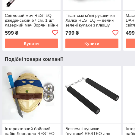
Світловий меч RESTEQ
Гігантські м’які рукавички
Маск
джедайський 67 см, 1 шт,
Халка RESTEQ — великі
DAR
лазерний меч Зоряні війни
зелені кулаки з плюшу,
світ
з ефектами
для дітей і дорослих, 25
підс
599
799
499
₴
₴
см
Воїн
Купити
Купити
Подібні товари компанії
Інтерактивний бойовий
Безпечні нунчаки
Інте
набір Леонардо RESTEQ
(нунтяку) RESTEQ для
набі