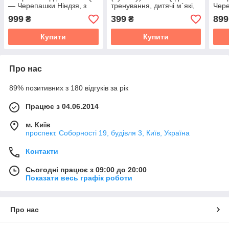
— Черепашки Ніндзя, з
тренування, дитячі м`які,
Чере
катаною, пов'язкою,
Нунчаки з безпечним
RES
999
399
899
₴
₴
панцирем та сюрікенами
покриттям Чорні
маск
Купити
Купити
Про нас
89% позитивних з 180 відгуків за рік
Працює з 04.06.2014
м. Київ
проспект. Соборності 19, будівля 3, Київ, Україна
Контакти
Сьогодні працює з 09:00 до 20:00
Показати весь графік роботи
Про нас