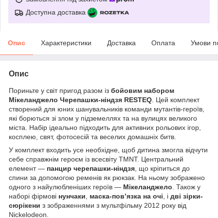
Доступна доставка
Опис
Характеристики
Доставка
Оплата
Умови п
Опис
Пориньте у світ пригод разом із
бойовим набором
Мікеланджело Черепашки-ніндзя RESTEQ
. Цей комплект
створений для юних шанувальників команди мутантів-героїв,
які борються зі злом у підземеллях та на вулицях великого
міста. Набір ідеально підходить для активних рольових ігор,
косплею, свят, фотосесій та веселих домашніх битв.
У комплект входить усе необхідне, щоб дитина змогла відчути
себе справжнім героєм із всесвіту TMNT. Центральний
елемент —
панцир черепашки-ніндзя
, що кріпиться до
спини за допомогою ременів як рюкзак. На ньому зображено
одного з найулюбленіших героїв —
Мікеланджело
. Також у
наборі фірмові
нунчаки
,
маска-пов’язка на очі
, і
дві зірки-
сюрікени
з зображеннями з мультфільму 2012 року від
Nickelodeon.